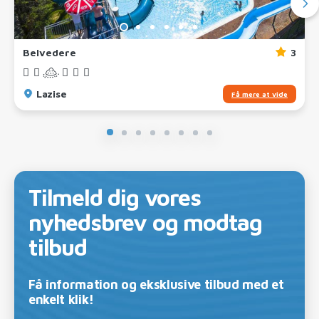
Belvedere
3
Lazise
Få mere at vide
Tilmeld dig vores
nyhedsbrev og modtag
tilbud
Få information og eksklusive tilbud med et
enkelt klik!