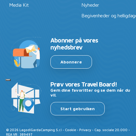
Media Kit
Nyheder
Begivenheder og helligdag
Abonner på vores
nyhedsbrev
Abonnere
Prøv vores Travel Board!
Gem dine favoritter og se dem når du
vil.
Start gebruiken
©
2026
LagodiGardaCamping S.r.l -
Cookie
-
Privacy
- Cap. sociale 20.000 -
REA VR: 389497