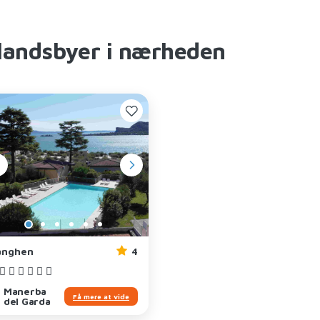
landsbyer i nærheden
anghen
4
Manerba
Få mere at vide
del Garda