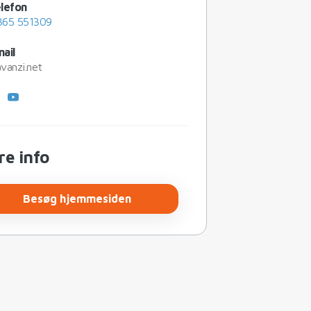
lefon
365 551309
ail
vanzi.net
re info
Besøg hjemmesiden