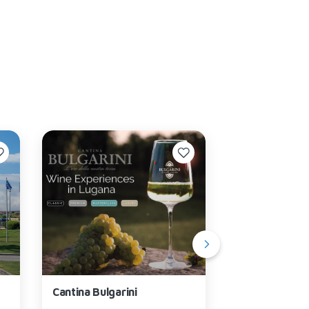
Bardolino
Cantina Bulgarini
Azienda Agric