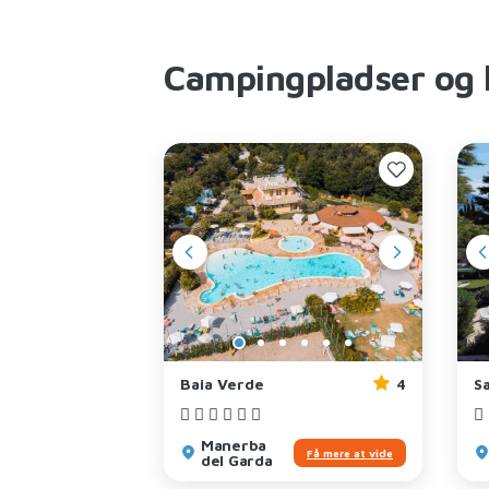
Campingpladser og 
Baia Verde
4
S
Manerba
Få mere at vide
del Garda