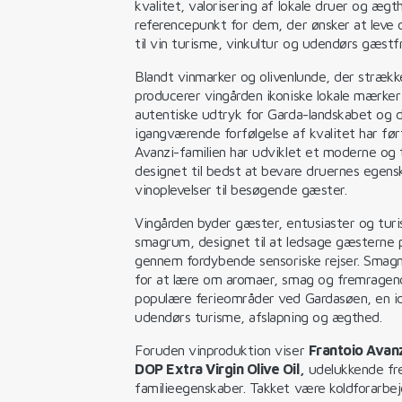
kvalitet, valorisering af lokale druer og æg
referencepunkt for dem, der ønsker at leve 
til vin turisme, vinkultur og udendørs gæstfr
Blandt vinmarker og olivenlunde, der strække
producerer vingården ikoniske lokale mærke
autentiske udtryk for Garda-landskabet og de
igangværende forfølgelse af kvalitet har ført
Avanzi-familien har udviklet et moderne og 
designet til bedst at bevare druernes egen
vinoplevelser til besøgende gæster.
Vingården byder gæster, entusiaster og turi
smagrum, designet til at ledsage gæsterne 
gennem fordybende sensoriske rejser. Smagn
for at lære om aromaer, smag og fremragen
populære ferieområder ved Gardasøen, en id
udendørs turisme, afslapning og ægthed.
Foruden vinproduktion viser
Frantoio Avanz
DOP Extra Virgin Olive Oil,
udelukkende frem
familieegenskaber. Takket være koldforarbej