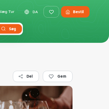
nlæg Tur
DA
Bestil
Søg
Del
Gem