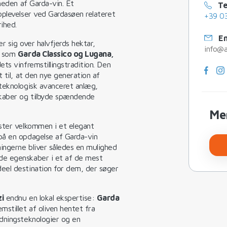
theden af Garda-vin. Et
Te
oplevelser ved Gardasøen relateret
+39 0
ihed.
Em
r sig over halvfjerds hektar,
info@a
r som
Garda Classico og Lugana,
ts vinfremstillingstradition. Den
 til, at den nye generation af
teknologisk avanceret anlæg,
skaber og tilbyde spændende
Me
ster velkommen i et elegant
på en opdagelse af Garda-vin
ingerne bliver således en mulighed
de egenskaber i et af de mest
eel destination for dem, der søger
i
endnu en lokal ekspertise:
Garda
stillet af oliven hentet fra
dningsteknologier og en