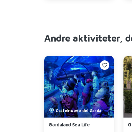
Andre aktiviteter, d
Castelnuovo del Garda
Park
Gardaland Sea Life
G