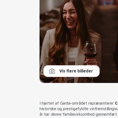
Vis flere billeder
I hjertet af Garda-området repræsenterer
C
historiske og prestigefyldte vinfremstillin
år har denne familievirksomhed gennemført e