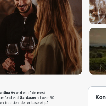
antina Avanzi
et af de mest
Kon
gssamfund ved
Gardasøen
. I over 90
n tradition, der er baseret på