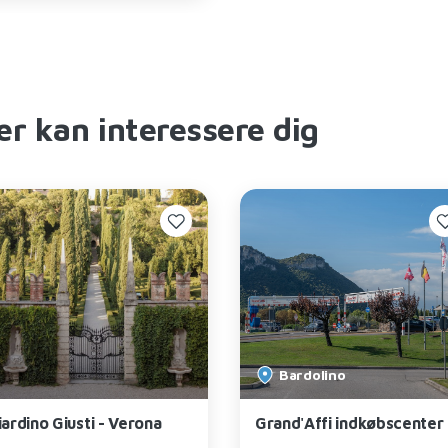
er kan interessere dig
Bardolino
iardino Giusti - Verona
Grand'Affi indkøbscenter