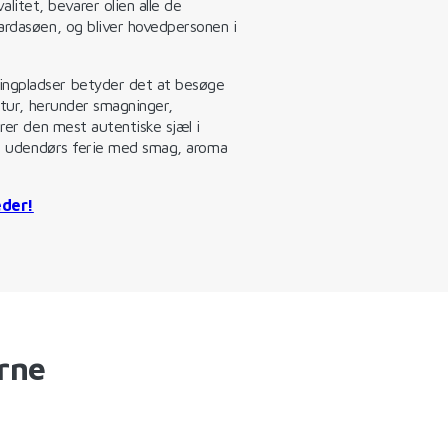
itet, bevarer olien alle de
ardasøen, og bliver hovedpersonen i
ngpladser betyder det at besøge
ultur, herunder smagninger,
ører den mest autentiske sjæl i
 en udendørs ferie med smag, aroma
eder!
erne