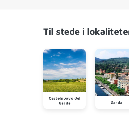
Til stede i lokalitet
Castelnuovo del
chiera del Garda
Garda
Garda