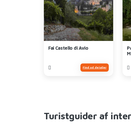
dkøbscenter
Fai Castello di Avio
P
M
Find ud detaljer
Find ud detaljer
Turistguider af inte