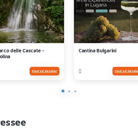
arco delle Cascate -
Cantina Bulgarini
olina
Find ud detaljer
Find ud detalj
ressee