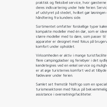
praktisk og fleksibel service, hvor gæsterne
deres indkvartering under hele ferien. Servic
af udstyret på stedet, hvilket gør løsningen
håndtering fra kundens side.
Sortimentet omfatter forskellige typer køles
kompakte modeller med én dør, som er ideelle
større modeller med to døre, som passer til fa
apparater er designet med fokus på brugerv
komfort under opholdet.
Virksomheden er aktiv i mange turistfacili
flere campingpladser og feriebyer i det syd
kendetegnes ved en enkel service og muligh
er at øge turisternes komfort ved at tilbyde 
fødevarer under ferien.
Samlet set fremstår Nolfrigo som en special
turismesektoren med fokus på bekvemmeligh
assistance i overnatningsfaciliteter.