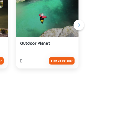
Lazise
Outdoor Planet
Movieland Pa
er
Find ud detaljer