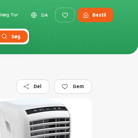
nlæg Tur
DA
Bestil
Søg
Del
Gem