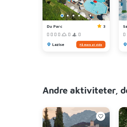
4
Du Parc
3
S
Lazise
Få mere at vide
Få mere at vide
Andre aktiviteter, d