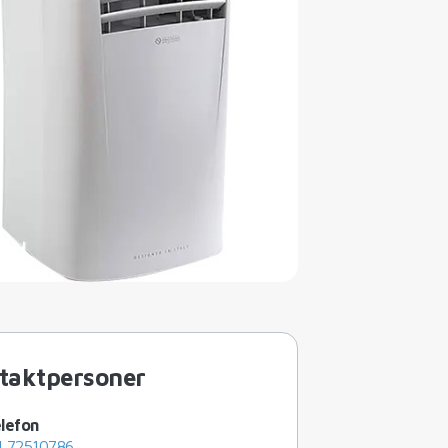
taktpersoner
lefon
4 72510786