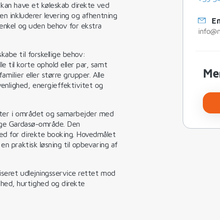
 kan have et køleskab direkte ved
en inkluderer levering og afhentning
Em
 enkel og uden behov for ekstra
info@no
kabe til forskellige behov:
 til korte ophold eller par, samt
Me
milier eller større grupper. Alle
enlighed, energieffektivitet og
teter i området og samarbejder med
lige Gardasø-område. Den
ed for direkte booking. Hovedmålet
en praktisk løsning til opbevaring af
iseret udlejningsservice rettet mod
ed, hurtighed og direkte