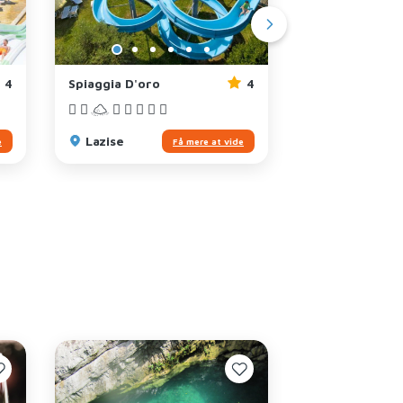
4
Spiaggia D'oro
4
Le Palme
Pacengo di
Lazise
e
Få mere at vide
Lazise