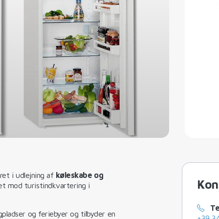
ret i udlejning af
køleskabe og
Kon
et mod turistindkvartering i
Te
pladser og feriebyer og tilbyder en
+39 3