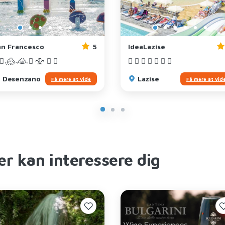
an Francesco
5
IdeaLazise
Desenzano
Lazise
Få mere at vide
Få mere at vid
er kan interessere dig