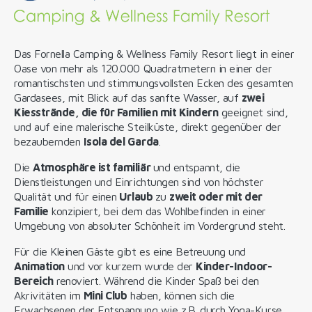
Das Fornella Camping & Wellness Family Resort liegt in einer
Oase von mehr als 120.000 Quadratmetern in einer der
romantischsten und stimmungsvollsten Ecken des gesamten
Gardasees, mit Blick auf das sanfte Wasser, auf
zwei
Kiesstrände, die für Familien mit Kindern
geeignet sind,
und auf eine malerische Steilküste, direkt gegenüber der
bezaubernden
Isola del Garda
.
Die
Atmosphäre ist familiär
und entspannt, die
Dienstleistungen und Einrichtungen sind von höchster
Qualität und für einen
Urlaub
zu
zweit oder mit der
Familie
konzipiert, bei dem das Wohlbefinden in einer
Umgebung von absoluter Schönheit im Vordergrund steht.
Für die Kleinen Gäste gibt es eine Betreuung und
Animation
und vor kurzem wurde der
Kinder-Indoor-
Bereich
renoviert. Während die Kinder Spaß bei den
Akrivitäten im
Mini Club
haben, können sich die
Erwachsenen der Entspannung wie z.B. durch Yoga-Kurse