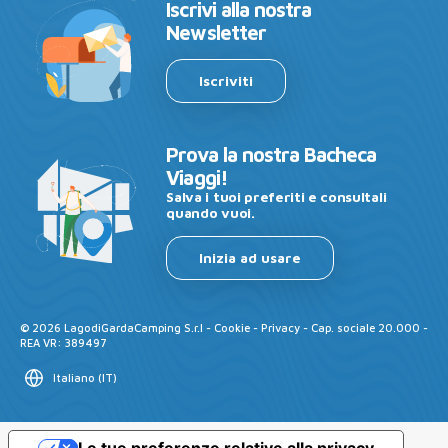
Iscrivi alla nostra
Newsletter
Iscriviti
Prova la nostra Bacheca
Viaggi!
Salva i tuoi preferiti e consultali
quando vuoi.
Inizia ad usare
©
2026
LagodiGardaCamping S.r.l -
Cookie
-
Privacy
- Cap. sociale 20.000 -
REA VR: 389497
Italiano
(
IT
)
Le tue preferenze relative alla privacy