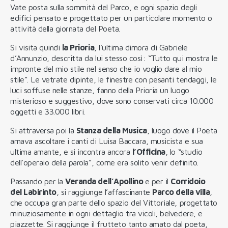
Vate posta sulla sommità del Parco, e ogni spazio degli
edifici pensato e progettato per un particolare momento o
attività della giornata del Poeta.
Si visita quindi
la Prioria
, l’ultima dimora di Gabriele
d’Annunzio, descritta da lui stesso così: “Tutto qui mostra le
impronte del mio stile nel senso che io voglio dare al mio
stile”. Le vetrate dipinte, le finestre con pesanti tendaggi, le
luci soffuse nelle stanze, fanno della Prioria un luogo
misterioso e suggestivo, dove sono conservati circa 10.000
oggetti e 33.000 libri.
Si attraversa poi la
Stanza della Musica
, luogo dove il Poeta
amava ascoltare i canti di Luisa Baccara, musicista e sua
ultima amante, e si incontra ancora
l’Officina
, lo “studio
dell’operaio della parola”, come era solito venir definito.
Passando per la
Veranda dell’Apollino
e per il
Corridoio
del Labirinto
, si raggiunge l’affascinante
Parco della villa
,
che occupa gran parte dello spazio del Vittoriale, progettato
minuziosamente in ogni dettaglio tra vicoli, belvedere, e
piazzette. Si raggiunge il frutteto tanto amato dal poeta,