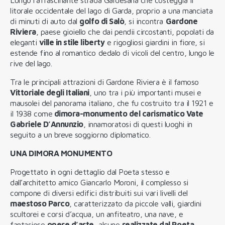
litorale occidentale del lago di Garda, proprio a una manciata
di minuti di auto dal
golfo di Salò
, si incontra
Gardone
Riviera
, paese gioiello che dai pendii circostanti, popolati da
eleganti
ville in stile liberty
e rigogliosi giardini in fiore, si
estende fino al romantico dedalo di vicoli del centro, lungo le
rive del lago.
Tra le principali attrazioni di Gardone Riviera è il famoso
Vittoriale degli Italiani
, uno tra i più importanti musei e
mausolei del panorama italiano, che fu costruito tra il 1921 e
il 1938 come
dimora-monumento del carismatico Vate
Gabriele D’Annunzio
, innamoratosi di questi luoghi in
seguito a un breve soggiorno diplomatico.
UNA DIMORA MONUMENTO
Progettato in ogni dettaglio dal Poeta stesso e
dall’architetto amico Giancarlo Moroni, il complesso si
compone di diversi edifici distribuiti sui vari livelli del
maestoso Parco
, caratterizzato da piccole valli, giardini
scultorei e corsi d’acqua, un anfiteatro, una nave, e
fantasiose
opere d’arte
, alcune
realizzate dal Poeta