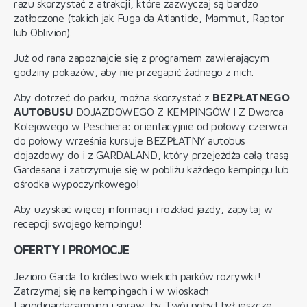
razu skorzystać z atrakcji, które zazwyczaj są bardzo
zatłoczone (takich jak Fuga da Atlantide, Mammut, Raptor
lub Oblivion).
Już od rana zapoznajcie się z programem zawierającym
godziny pokazów, aby nie przegapić żadnego z nich.
Aby dotrzeć do parku, można skorzystać z
BEZPŁATNEGO
AUTOBUSU
DOJAZDOWEGO Z KEMPINGÓW I Z Dworca
Kolejowego w Peschiera: orientacyjnie od połowy czerwca
do połowy września kursuje BEZPŁATNY autobus
dojazdowy do i z GARDALAND, który przejeżdża całą trasą
Gardesana i zatrzymuje się w pobliżu każdego kempingu lub
ośrodka wypoczynkowego!
Aby uzyskać więcej informacji i rozkład jazdy, zapytaj w
recepcji swojego kempingu!
OFERTY I PROMOCJE
Jezioro Garda to królestwo wielkich parków rozrywki!
Zatrzymaj się na kempingach i w wioskach
Lagodigardacamping i spraw, by Twój pobyt był jeszcze