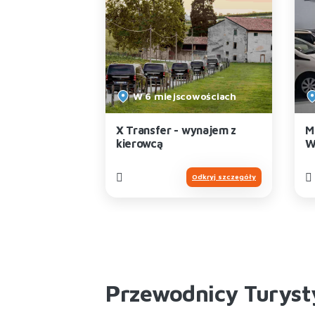
el Garda
W 6 miejscowościach
udnie Garda
X Transfer - wynajem z
M
kierowcą
W
s
Odkryj szczegóły
Odkryj szczegóły
Przewodnicy Turyst