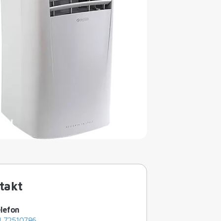
takt
lefon
4 72510786