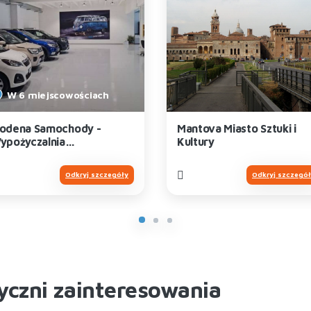
W 6 miejscowościach
odena Samochody -
Mantova Miasto Sztuki i
ypożyczalnia
Kultury
amochodów
Odkryj szczegóły
Odkryj szczegó
yczni zainteresowania