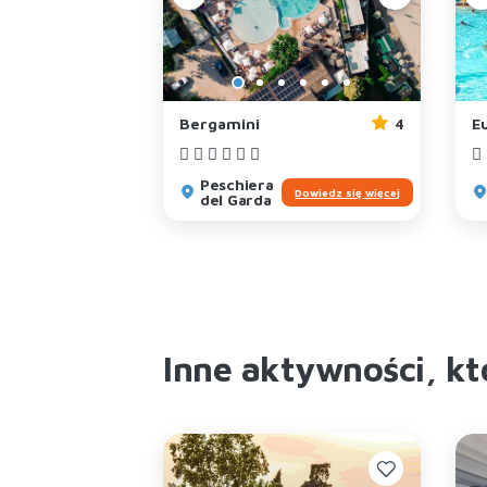
4
Bergamini
4
E
Peschiera
Dowiedz się więcej
Dowiedz się więcej
del Garda
Inne aktywności, k