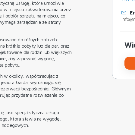
tyczną usługę, która umożliwia
io w miejscu zakwaterowania przez
Em
 i odbiór sprzętu na miejscu, co
info@no
e wymaga zarządzania ze strony
osowane do różnych potrzeb:
Wię
 krótkie pobyty lub dla par, oraz
jektowane dla rodzin lub większych
wane, aby zapewnić wygodę,
as pobytu.
h w okolicy, współpracując z
jeziora Garda, wyróżniając się
 rezerwacji bezpośredniej. Głównym
rując przydatne rozwiązanie do
ię jako specjalistyczna usługa
ego, która stawia na wygodę,
h noclegowych.