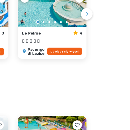
3
Le Palme
4
San Francesco
Pacengo
Desenzano
Dowiedz się więcej
j
di Lazise
del Garda