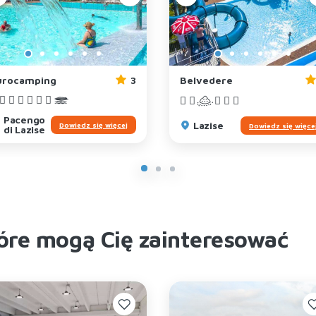
urocamping
3
Belvedere
Pacengo
Lazise
Dowiedz się więcej
Dowiedz się więce
di Lazise
tóre mogą Cię zainteresować