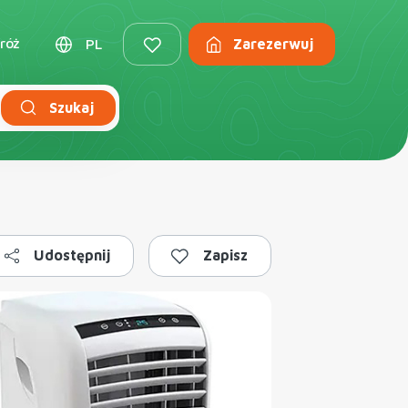
róż
PL
Zarezerwuj
Szukaj
Udostępnij
Zapisz