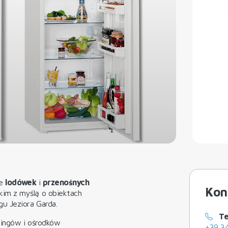
ie
lodówek
i
przenośnych
Kon
kim z myślą o obiektach
u Jeziora Garda.
Te
pingów i ośrodków
+39 3