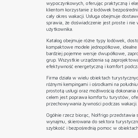
wypoczynkowych, oferując praktyczną i elas
klientom korzystanie z lodówek bezpośredn
cały okres wakacji. Usługa obejmuje dostawę
sprawia, że doświadczenie jest proste i ni
użytkownika.
Katalog obejmuje różne typy lodówek, dost
kompaktowe modele jednopółkowe, idealne na
bardziej pojemne wersje dwupółkowe, zapro
grup. Wszystkie urządzenia są zaprojekto
efektywność energetyczną i komfort podcz
Firma działa w wielu obiektach turystycznyc
różnymi kempingami i ośrodkami na południu 
prostotą usługi oraz możliwością dokonania
celem jest poprawa komfortu turystów, ofe
przechowywania żywności podczas wakacji.
Ogólnie rzecz biorąc, Nolfrigo przedstawia s
wynajmu, skierowana do sektora turystyczn
szybkość i bezpośrednią pomoc w obiektac