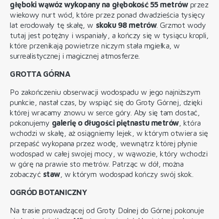
głęboki wąwóz wykopany na głębokość 55 metrów
przez
wiekowy nurt wód, które przez ponad dwadzieścia tysięcy
lat erodowały tę skałę, w
skoku 98 metrów
. Grzmot wody
tutaj jest potężny i wspaniały, a kończy się w tysiącu kropli,
które przenikają powietrze niczym stała mgiełka, w
surrealistycznej i magicznej atmosferze.
GROTTA GÓRNA
Po zakończeniu obserwacji wodospadu w jego najniższym
punkcie, nastał czas, by wspiąć się do Groty Górnej, dzięki
której wracamy znowu w serce góry. Aby się tam dostać,
pokonujemy
galerię o długości piętnastu metrów
, która
wchodzi w skałę, aż osiągniemy lejek, w którym otwiera się
przepaść wykopana przez wodę, wewnątrz której płynie
wodospad w całej swojej mocy, w wąwozie, który wchodzi
w górę na prawie sto metrów. Patrząc w dół, można
zobaczyć
staw
, w którym wodospad kończy swój skok.
OGRÓD BOTANICZNY
Na trasie prowadzącej od Groty Dolnej do Górnej pokonuje