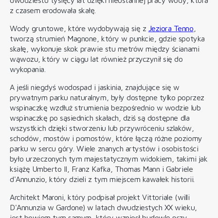
z czasem erodowała skałę.
Wody gruntowe, które wydobywają się z
Jeziora Tenno
,
tworzą strumień Magnone, który w punkcie, gdzie spotyka
skałę, wykonuje skok prawie stu metrów między ścianami
wąwozu, który w ciągu lat również przyczynił się do
wykopania.
A jeśli niegdyś wodospad i jaskinia, znajdujące się w
prywatnym parku naturalnym, były dostępne tylko poprzez
wspinaczkę wzdłuż strumienia bezpośrednio w wodzie lub
wspinaczkę po sąsiednich skałach, dziś są dostępne dla
wszystkich dzięki stworzeniu lub przywróceniu szlaków,
schodów, mostów i pomostów, które łączą różne poziomy
parku w sercu góry. Wiele znanych artystów i osobistości
było urzeczonych tym majestatycznym widokiem, takimi jak
książę Umberto II, Franz Kafka, Thomas Mann i Gabriele
d'Annunzio, który dzieli z tym miejscem kawałek historii.
Architekt Maroni, który podpisał projekt Vittoriale (willi
D'Annunzia w Gardone) w latach dwudziestych XX wieku,
jest bowiem tym samym, który wzniosł budowlę przy