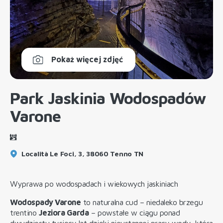
Pokaż więcej zdjęć
Park Jaskinia Wodospadów
Varone
Località Le Foci, 3, 38060 Tenno TN
Wyprawa po wodospadach i wiekowych jaskiniach
Wodospady Varone
to naturalna cud – niedaleko brzegu
trentino
Jeziora Garda
– powstałe w ciągu ponad
dwudziestu tysięcy lat dzięki nieustannej pracy wody, która