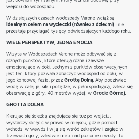
wejściu do wodospadu.
W dzisiejszych czasach wodospady Varone wciąż są
idealnym celem
na wycieczki (również z dziećmi)
i nie
przestają przyciągać tysięcy odwiedzających każdego roku.
WIELE PERSPEKTYW, JEDNA EMOCJA
Wizyta w Wodospadach Varone może odbywać się z
różnych punktów, które oferują różne i zawsze
emocjonujące widoki. Jednym z punktów obserwacyjnych
jest ten, który pozwala zobaczyć wodospad od dołu, w
jego końcowej fazie, przez
Grottę Dolną
. Aby podziwiać
wodę w całej jej sile i potędze, w pełni spadającą, zaleca się
obserwację z góry, 40 metrów wyżej, w
Grocie Górnej
.
GROTTA DOLNA
Kierując się ścieżką znajdującą się tuż po wejściu,
wystarczy skręcić w prawo w miejscu, gdzie pomost
wchodzi w wąwóz i wiją się wśród zakrętów i zagięć w
trzewiach góry, zaledwie metr nad poziomem wody. To