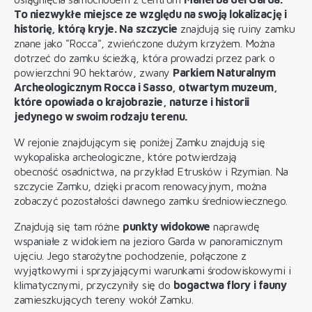
To niezwykłe miejsce ze względu na swoją lokalizację i
historię, którą kryje. Na szczycie
znajdują się ruiny zamku
znane jako "Rocca", zwieńczone dużym krzyżem. Można
dotrzeć do zamku ścieżką, która prowadzi przez park o
powierzchni 90 hektarów, zwany
Parkiem Naturalnym
Archeologicznym Rocca i Sasso, otwartym muzeum,
które opowiada o krajobrazie, naturze i historii
jedynego w swoim rodzaju terenu.
W rejonie znajdującym się poniżej Zamku znajdują się
wykopaliska archeologiczne, które potwierdzają
obecność osadnictwa, na przykład Etrusków i Rzymian. Na
szczycie Zamku, dzięki pracom renowacyjnym, można
zobaczyć pozostałości dawnego zamku średniowiecznego.
Znajdują się tam różne
punkty widokowe
naprawdę
wspaniałe z widokiem na jezioro Garda w panoramicznym
ujęciu. Jego starożytne pochodzenie, połączone z
wyjątkowymi i sprzyjającymi warunkami środowiskowymi i
klimatycznymi, przyczyniły się do
bogactwa flory i fauny
zamieszkujących tereny wokół Zamku.