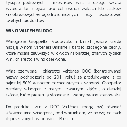
tysiące podróżnych i miłośników wina z całego świata
wybiera te miejsca jako cel swoich wakacji lub szlaków
krajobrazowych/enogastronomicznych, aby skosztować
lokalnych produktów.
WINO VALTENESI DOC
Winogrona Groppello, środowisko i klimat jeziora Garda
nadają winom Valtènesi unikalne i bardzo szczególne cechy,
które można zauważyć w dwóch najbardziej znanych typach
win: chiaretto i wino czerwone.
Wina czerwone i chiaretto Valtènesi DOC (kontrolowanej
nazwy pochodzenia od 2011 roku) są produkowane z co
najmniej 50% winogron pochodzących z winorośli Groppello:
odmiany winogron z małymi, zwartymi kiśćmi, o cienkiej
skórce, które preferują słoneczne i wentylowane stanowiska.
Do produkcji win z DOC Valtènesi mogą być również
używane inne winogrona, pod warunkiem, że należą do tych
dopuszczonych w prowincji Brescia.