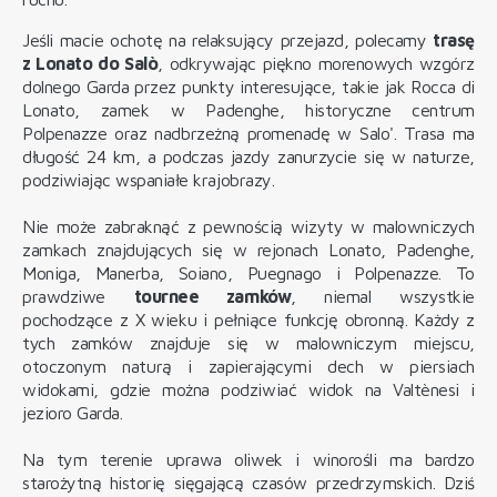
Jeśli macie ochotę na relaksujący przejazd, polecamy
trasę
z Lonato do Salò
, odkrywając piękno morenowych wzgórz
dolnego Garda przez punkty interesujące, takie jak Rocca di
Lonato, zamek w Padenghe, historyczne centrum
Polpenazze oraz nadbrzeżną promenadę w Salo'. Trasa ma
długość 24 km, a podczas jazdy zanurzycie się w naturze,
podziwiając wspaniałe krajobrazy.
Nie może zabraknąć z pewnością wizyty w malowniczych
zamkach
znajdujących się w rejonach Lonato, Padenghe,
Moniga, Manerba, Soiano, Puegnago i Polpenazze. To
prawdziwe
tournee zamków
, niemal wszystkie
pochodzące z X wieku i pełniące funkcję obronną. Każdy z
tych zamków znajduje się w malowniczym miejscu,
otoczonym naturą i zapierającymi dech w piersiach
widokami, gdzie można podziwiać widok na Valtènesi i
jezioro Garda.
Na tym terenie uprawa oliwek i winorośli ma bardzo
starożytną historię sięgającą czasów przedrzymskich. Dziś