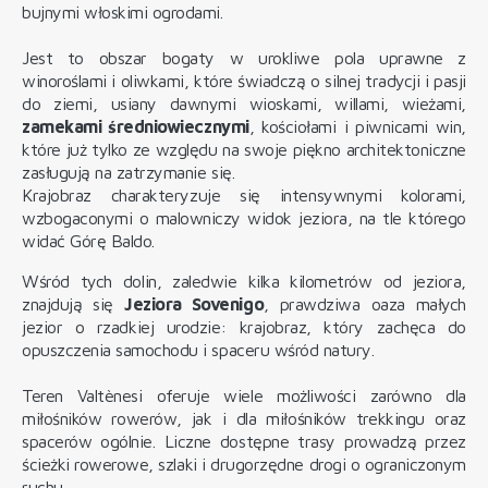
bujnymi włoskimi ogrodami.
Jest to obszar bogaty w urokliwe pola uprawne z
winoroślami i oliwkami, które świadczą o silnej tradycji i pasji
do ziemi, usiany dawnymi wioskami, willami, wieżami,
zamekami średniowiecznymi
, kościołami i piwnicami win,
które już tylko ze względu na swoje piękno architektoniczne
zasługują na zatrzymanie się.
Krajobraz charakteryzuje się intensywnymi kolorami,
wzbogaconymi o malowniczy widok jeziora, na tle którego
widać Górę Baldo.
Wśród tych dolin, zaledwie kilka kilometrów od jeziora,
znajdują się
Jeziora Sovenigo
, prawdziwa oaza małych
jezior o rzadkiej urodzie: krajobraz, który zachęca do
opuszczenia samochodu i spaceru wśród natury.
Teren Valtènesi oferuje wiele możliwości zarówno dla
miłośników rowerów, jak i dla miłośników trekkingu oraz
spacerów ogólnie. Liczne dostępne trasy prowadzą przez
ścieżki rowerowe, szlaki i drugorzędne drogi o ograniczonym
ruchu.