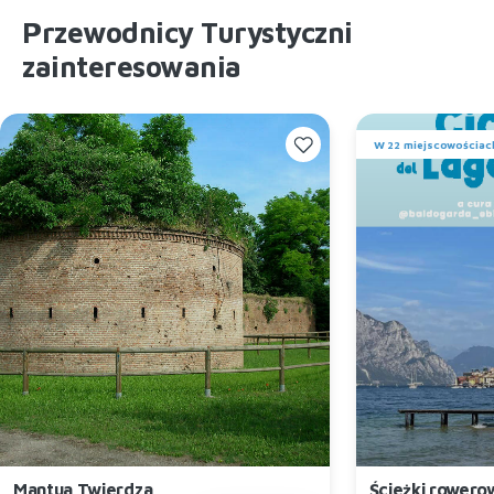
Przewodnicy Turystyczni
zainteresowania
W 22 miejscowościac
Mantua Twierdza
Ścieżki rowero