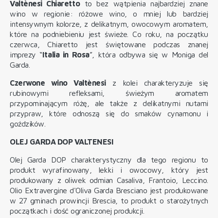
Valtènesi Chiaretto
to bez wątpienia najbardziej znane
wino w regionie: różowe wino, o mniej lub bardziej
intensywnym kolorze, z delikatnym, owocowym aromatem,
które na podniebieniu jest świeże. Co roku, na początku
czerwca, Chiaretto jest świętowane podczas znanej
imprezy “
Italia in Rosa
”, która odbywa się w Moniga del
Garda.
Czerwone wino Valtènesi
z kolei charakteryzuje się
rubinowymi refleksami, świeżym aromatem
przypominającym różę, ale także z delikatnymi nutami
przypraw, które odnoszą się do smaków cynamonu i
goździków.
OLEJ GARDA DOP VALTENESI
Olej Garda DOP charakterystyczny dla tego regionu to
produkt wyrafinowany, lekki i owocowy
, który jest
produkowany z oliwek odmian Casaliva, Frantoio, Leccino.
Olio Extravergine d'Oliva Garda Bresciano jest produkowane
w 27 gminach prowincji Brescia, to produkt o starożytnych
początkach i dość ograniczonej produkcji.