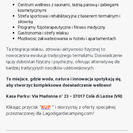
Centrum wellness z saunami, łaźnią parową i zabiegami
kosmetycznymi
Strefa sportowa i rehabilitacyjna z basenem termalnym i
siłownią
Programy fizjoterapeutyczne i fitness medyczny
Gastronomia i strefy relaksu
Możliwość zakwaterowania w hotelu i apartamentach
Ta integracja relaksu, zdrowia i aktywności fizycznej to
nowoczesna ewolucja tradycyjnego termalizmu. Doświadczenie
łączy dobrostan fizyczny i psychiczny, oferując alternatywę dla
bardziej tradycyjnych ośrodków uzdrowiskowych.
To miejsce, gdzie woda, natura i innowacja spotykają się,
aby stworzyć kompleksowe doświadczenie wellness!
Kasa Parku: Via Madonna n° 23 – 37017 Colà di Lazise (VR)
Klikając przycisk “
KUP
” i skorzystaj z oferty specjalnej
przeznaczonej dla Lagodigardacamping.com!