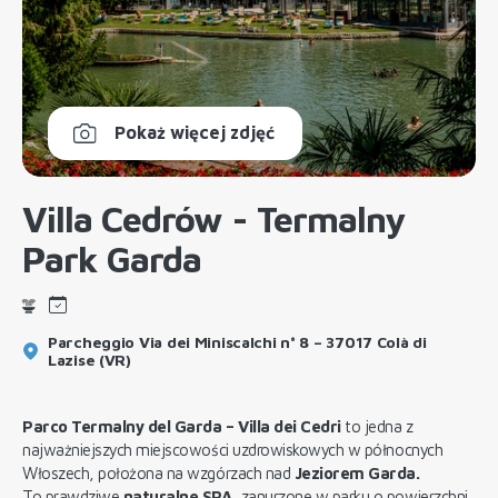
Pokaż więcej zdjęć
Villa Cedrów - Termalny
Park Garda
Parcheggio Via dei Miniscalchi n° 8 – 37017 Colà di
Lazise (VR)
Parco Termalny del Garda – Villa dei Cedri
to jedna z
najważniejszych miejscowości uzdrowiskowych w północnych
Włoszech, położona na wzgórzach nad
Jeziorem Garda.
To prawdziwe
naturalne SPA
, zanurzone w parku o powierzchni