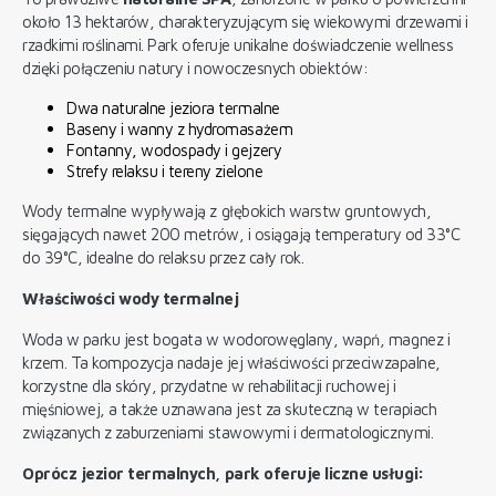
około 13 hektarów, charakteryzującym się wiekowymi drzewami i
rzadkimi roślinami. Park oferuje unikalne doświadczenie wellness
dzięki połączeniu natury i nowoczesnych obiektów:
Dwa naturalne jeziora termalne
Baseny i wanny z hydromasażem
Fontanny, wodospady i gejzery
Strefy relaksu i tereny zielone
Wody termalne wypływają z głębokich warstw gruntowych,
sięgających nawet 200 metrów, i osiągają temperatury od 33°C
do 39°C, idealne do relaksu przez cały rok.
Właściwości wody termalnej
Woda w parku jest bogata w wodorowęglany, wapń, magnez i
krzem. Ta kompozycja nadaje jej właściwości przeciwzapalne,
korzystne dla skóry, przydatne w rehabilitacji ruchowej i
mięśniowej, a także uznawana jest za skuteczną w terapiach
związanych z zaburzeniami stawowymi i dermatologicznymi.
Oprócz jezior termalnych, park oferuje liczne usługi: