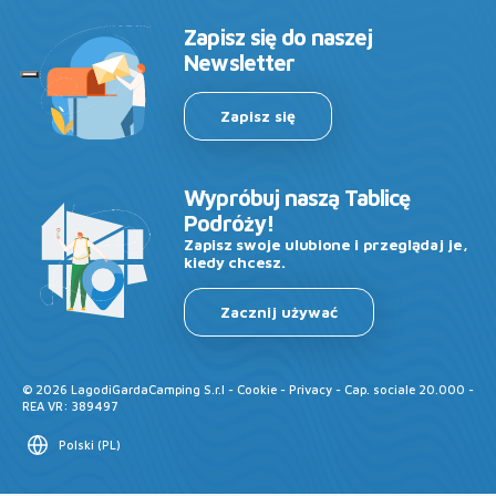
Zapisz się do naszej
Newsletter
Zapisz się
Wypróbuj naszą Tablicę
Podróży!
Zapisz swoje ulubione i przeglądaj je,
kiedy chcesz.
Zacznij używać
©
2026
LagodiGardaCamping S.r.l -
Cookie
-
Privacy
- Cap. sociale 20.000 -
REA VR: 389497
Polski
(
PL
)