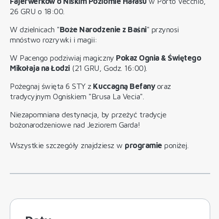
Fajerwerków o Niskim Poziomie Hałasu
w Porto Vecchio,
26 GRU o 18:00.
W dzielnicach "
Boże Narodzenie z Baśni
" przynosi
mnóstwo rozrywki i magii:
W Pacengo podziwiaj magiczny
Pokaz Ognia & Świętego
Mikołaja na Łodzi
(21 GRU, Godz. 16:00).
Pożegnaj święta 6 STY z
Kuccagną Befany
oraz
tradycyjnym Ogniskiem "Brusa La Vecia".
Niezapomniana destynacja, by przeżyć tradycje
bożonarodzeniowe nad Jeziorem Garda!
Wszystkie szczegóły znajdziesz w
programie
poniżej.