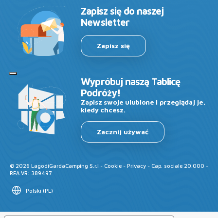
Zapisz się do naszej
Newsletter
Zapisz się
Wypróbuj naszą Tablicę
Podróży!
Zapisz swoje ulubione i przeglądaj je,
kiedy chcesz.
Zacznij używać
©
2026
LagodiGardaCamping S.r.l -
Cookie
-
Privacy
- Cap. sociale 20.000 -
REA VR: 389497
Polski
(
PL
)