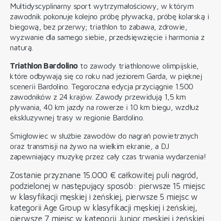
Multidyscyplinarny sport wytrzymałościowy, w którym
zawodnik pokonuje kolejno próbę pływacką, próbę kolarską i
biegową, bez przerwy; triathlon to zabawa, zdrowie,
wyzwanie dla samego siebie, przedsięwzięcie i harmonia z
naturą.
Triathlon Bardolino
to zawody triathlonowe olimpijskie,
które odbywają się co roku nad jeziorem Garda, w pięknej
scenerii Bardolino. Tegoroczna edycja przyciągnie 1.500
zawodników z 24 krajów. Zawody przewidują 1,5 km
pływania, 40 km jazdy na rowerze i 10 km biegu, wzdłuż
ekskluzywnej trasy w regionie Bardolino.
Śmigłowiec w służbie zawodów do nagrań powietrznych
oraz transmisji na żywo na wielkim ekranie, a DJ
zapewniający muzykę przez cały czas trwania wydarzenia!
Zostanie przyznane 15.000 € całkowitej puli nagród,
podzielonej w następujący sposób: pierwsze 15 miejsc
w klasyfikacji męskiej i żeńskiej, pierwsze 5 miejsc w
kategorii Age Group w klasyfikacji męskiej i żeńskiej,
pierwsze 7 miejsc w kategorii Junior męskiej i żeńskiej