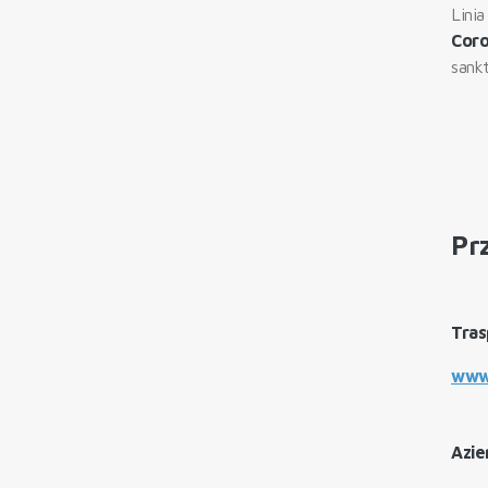
Lini
Cor
sank
Pr
Tras
www.
Azie