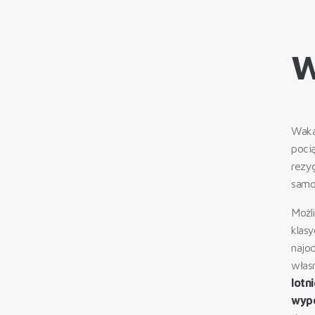
W
Waka
poci
rezy
samo
Możl
klas
najo
włas
lotn
wypo