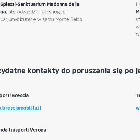
a
Spiazzi-Sanktuarium Madonna della
L
ona
, aby odwiedzić fascynujące
M
tuarium-bizuterie w sercu Monte Baldo
s
w
t
zydatne kontakty do poruszania się po 
porti Brescia
T
bresciamobilita.it
w
nda trasporti Verona