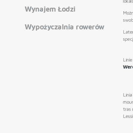
lokali
Wynajem Łodzi
Możn
swob
Wypożyczalnia rowerów
Late
specj
Lini
Wer
Lini
moun
tras
Lessi