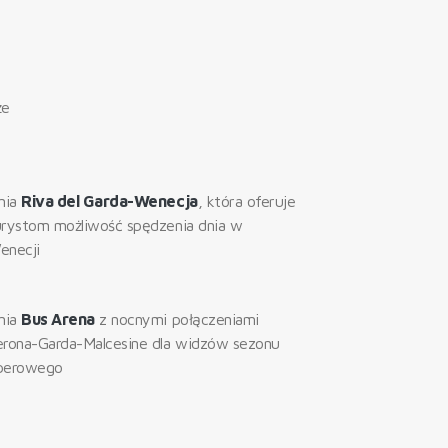
że
inia
Riva del Garda-Wenecja
, która oferuje
urystom możliwość spędzenia dnia w
enecji
inia
Bus Arena
z nocnymi połączeniami
erona-Garda-Malcesine dla widzów sezonu
perowego