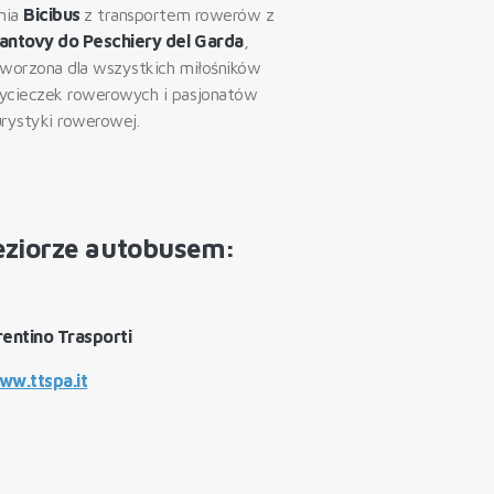
inia
Bicibus
z transportem rowerów z
antovy do Peschiery del Garda
,
tworzona dla wszystkich miłośników
ycieczek rowerowych i pasjonatów
urystyki rowerowej.
jeziorze autobusem:
rentino Trasporti
ww.ttspa.it