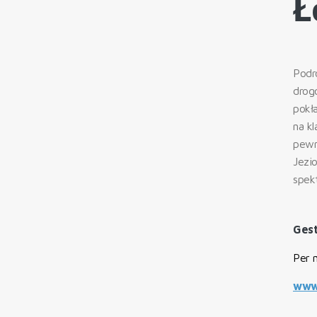
Ł
Podr
drogo
pokł
na k
pewn
Jezio
spek
Gest
Per 
www.