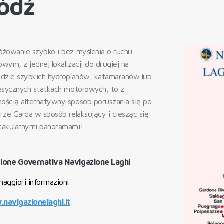
ódź
óżowanie szybko i bez myślenia o ruchu
wym, z jednej lokalizacji do drugiej na
adzie szybkich hydroplanów, katamaranów lub
lasycznych statkach motorowych, to z
ością alternatywny sposób poruszania się po
rze Garda w sposób relaksujący i ciesząc się
takularnymi panoramami!
ione Governativa Navigazione Laghi
maggiori informazioni
navigazionelaghi.it