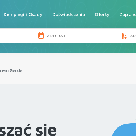
Kempingi i Osady
Doświadczenia
Oferty
Zaplan
iorem Garda
szać się