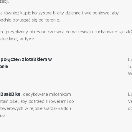
zacji.
a również kupić korzystne bilety dzienne i wielodniowe, aby
odnie poruszać się po terenie.
m (przybliżony okres od czerwca do września) uruchamiane są tak
alne linie, w tym:
e
połączeń z lotniskiem w
L
onie
t
W
a
Bus&Bike
, dedykowana miłośnikom
L
tain bike, aby dotrzeć z rowerami do
V
 rowerowych w rejonie Garda-Baldo i
o
nia