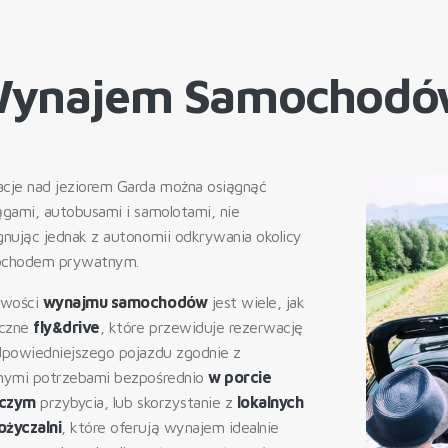
ynajem Samochodó
cje nad jeziorem Garda można osiągnąć
ągami, autobusami i samolotami, nie
gnując jednak z autonomii odkrywania okolicy
chodem prywatnym.
iwości
wynajmu samochodów
jest wiele, jak
yczne
fly&drive
, które przewiduje rezerwację
dpowiedniejszego pojazdu zgodnie z
nymi potrzebami bezpośrednio
w porcie
iczym
przybycia, lub skorzystanie z
lokalnych
życzalni
, które oferują wynajem idealnie