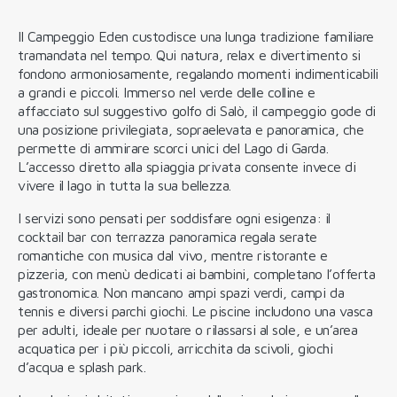
Il Campeggio Eden custodisce una lunga tradizione familiare
tramandata nel tempo. Qui natura, relax e divertimento si
fondono armoniosamente, regalando momenti indimenticabili
a grandi e piccoli. Immerso nel verde delle colline e
affacciato sul suggestivo golfo di Salò, il campeggio gode di
una posizione privilegiata, sopraelevata e panoramica, che
permette di ammirare scorci unici del Lago di Garda.
L’accesso diretto alla spiaggia privata consente invece di
vivere il lago in tutta la sua bellezza.
I servizi sono pensati per soddisfare ogni esigenza: il
cocktail bar con terrazza panoramica regala serate
romantiche con musica dal vivo, mentre ristorante e
pizzeria, con menù dedicati ai bambini, completano l’offerta
gastronomica. Non mancano ampi spazi verdi, campi da
tennis e diversi parchi giochi. Le piscine includono una vasca
per adulti, ideale per nuotare o rilassarsi al sole, e un’area
acquatica per i più piccoli, arricchita da scivoli, giochi
d’acqua e splash park.