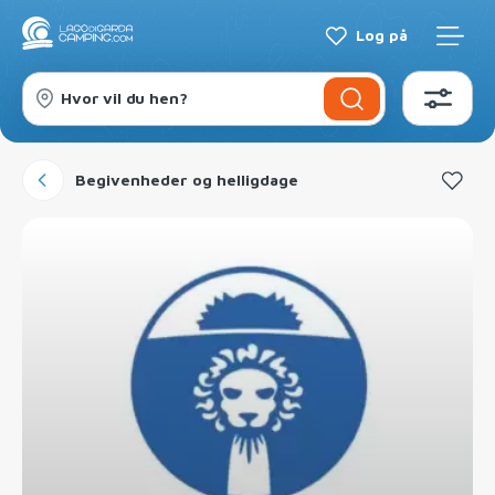
Log på
Hvor vil du hen?
Begivenheder og helligdage