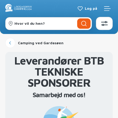
Log på
Hvor vil du hen?
Camping ved Gardasøen
Leverandører BTB
TEKNISKE
SPONSORER
Samarbejd med os!