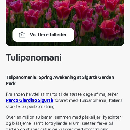
Vis flere billeder
Tulipanomani
Tulipanomania: Spring Awakening at Sigurtà Garden
Park
Fra anden halvdel af marts til de første dage af maj fejrer
Parco Giardino Sigurtà
foråret med Tulipanomania, Italiens
største tulipanblomstring.
Over en million tulipaner, sammen med påskeliljer, hyacinter
og blåstjerne, samt fortryllende allium, sætter farve på
parken og skaber naturlige kulisser med stor virkning.