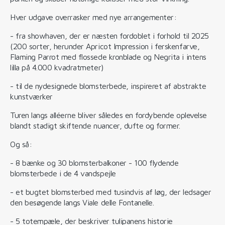
Hver udgave overrasker med nye arrangementer:
- fra showhaven, der er næsten fordoblet i forhold til 2025
(200 sorter, herunder Apricot Impression i ferskenfarve,
Flaming Parrot med flossede kronblade og Negrita i intens
lilla på 4.000 kvadratmeter)
- til de nydesignede blomsterbede, inspireret af abstrakte
kunstværker
Turen langs alléerne bliver således en fordybende oplevelse
blandt stadigt skiftende nuancer, dufte og former.
Og så:
- 8 bænke og 30 blomsterbalkoner - 100 flydende
blomsterbede i de 4 vandspejle
- et bugtet blomsterbed med tusindvis af løg, der ledsager
den besøgende langs Viale delle Fontanelle.
- 5 totempæle, der beskriver tulipanens historie