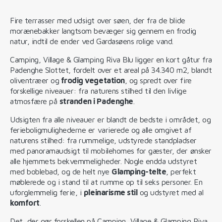
Fire terrasser med udsigt over søen, der fra de blide
morænebakker langtsom bevæger sig gennem en frodig
natur, indtil de ender ved Gardasøens rolige vand.
Camping, Village & Glamping Riva Blu ligger en kort gåtur fra
Padenghe Slottet, fordelt over et areal på 34.340 m2, blandt
oliventræer og
frodig vegetation
, og spredt over fire
forskellige niveauer: fra naturens stilhed til den livlige
atmosfære på
stranden i Padenghe
.
Udsigten fra alle niveauer er blandt de bedste i området, og
ferieboligmulighederne er varierede og alle omgivet af
naturens stilhed: fra rummelige, udstyrede standpladser
med panoramaudsigt til mobilehomes for gæster, der ønsker
alle hjemmets bekvemmeligheder. Nogle endda udstyret
med boblebad, og de helt nye
Glamping-telte
, perfekt
møblerede og i stand til at rumme op til seks personer. En
uforglemmelig ferie, i
pleinarisme stil
og udstyret med al
komfort
.
Det, der gør forskellen på Camping, Village & Glamping Riva