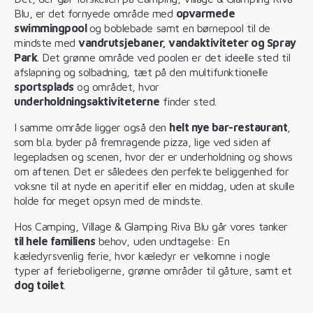
Blu, er det fornyede område med
opvarmede
swimmingpool
og boblebade samt en børnepool til de
mindste med
vandrutsjebaner, vandaktiviteter og Spray
Park
. Det grønne område ved poolen er det ideelle sted til
afslapning og solbadning, tæt på den multifunktionelle
sportsplads
og området, hvor
underholdningsaktiviteterne
finder sted.
I samme område ligger også den
helt nye bar-restaurant
,
som bl.a. byder på fremragende pizza, lige ved siden af ​​
legepladsen og scenen, hvor der er underholdning og shows
om aftenen. Det er såledees den perfekte beliggenhed for
voksne til at nyde en aperitif eller en middag, uden at skulle
holde for meget opsyn med de mindste.
Hos Camping, Village & Glamping Riva Blu går vores tanker
til hele familiens
behov, uden undtagelse: En
kæledyrsvenlig ferie, hvor kæledyr er velkomne i nogle
typer af ferieboligerne, grønne områder til gåture, samt et
dog toilet
.