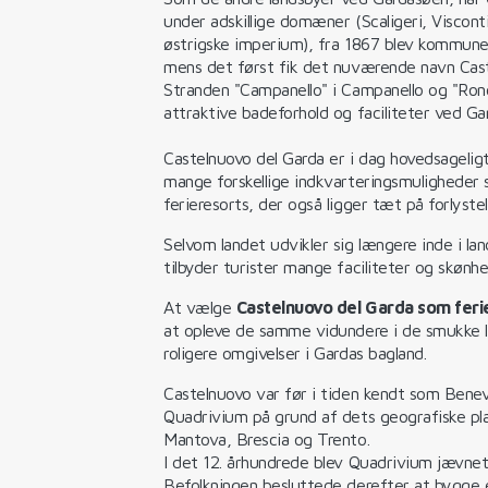
under adskillige domæner (Scaligeri, Viscont
østrigske imperium), fra 1867 blev kommune
mens det først fik det nuværende navn Cast
Stranden "Campanello" i Campanello og "Ronch
attraktive badeforhold og faciliteter ved Ga
Castelnuovo del Garda er i dag hovedsageligt
mange forskellige indkvarteringsmuligheder
ferieresorts, der også ligger tæt på forlyste
Selvom landet udvikler sig længere inde i la
tilbyder turister mange faciliteter og skøn
At vælge
Castelnuovo del Garda som feri
at opleve de samme vidundere i de smukke la
roligere omgivelser i Gardas bagland.
Castelnuovo var før i tiden kendt som Ben
Quadrivium på grund af dets geografiske pla
Mantova, Brescia og Trento.
I det 12. århundrede blev Quadrivium jævnet 
Befolkningen besluttede derefter at bygge