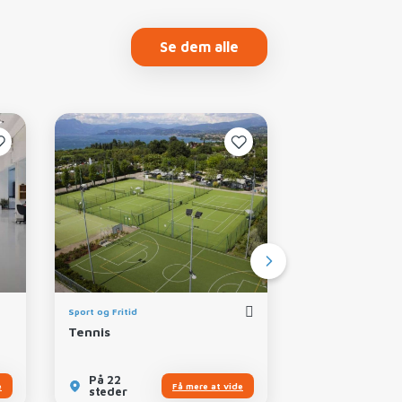
Se dem alle
Sport og Fritid
Mad og vin
Tennis
Olivenolie Ga
På 22
På 22
e
Få mere at vide
steder
steder