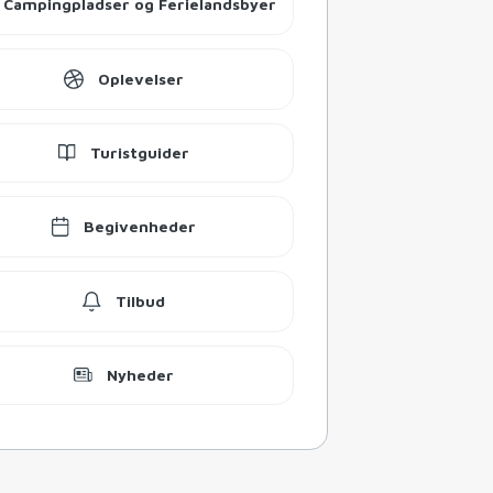
Campingpladser og Ferielandsbyer
Oplevelser
Turistguider
Begivenheder
Tilbud
Nyheder