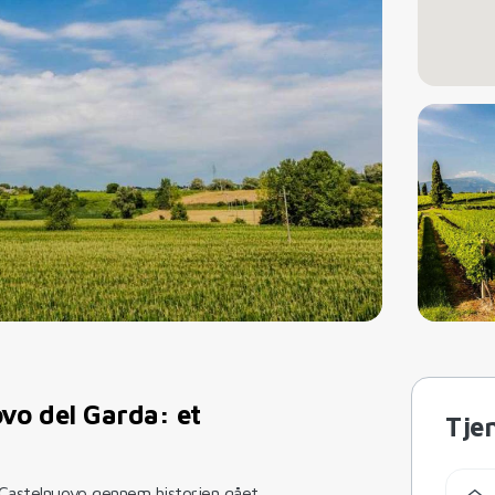
vo del Garda: et
Tje
Castelnuovo gennem historien gået