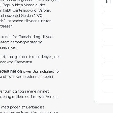
i, Republikken Venedig, det
n kaldt Castelnuovo di Verona,
elnuovo del Garda i 1970.
i" -stranden tilbyder turister
rdasøen.
 kendt for Gardaland og tilbyder
 såsom campingpladser og
lsesparken.
ndet, mangler der ikke badebyer, der
heder ved Gardasøen.
edestination
giver dig mulighed for
ndsbyer ved bredden af ​​søen i
eventum og tog senere navnet
cering mellem de fire byer Verona,
med jorden af ​​Barbarossa.
 en ny befæstning, Castrum novum,