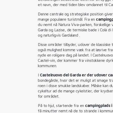
et navn, der med tiden blev omdannet til Ca
Denne centrale og strategiske position give
mange populære turistmål. Fra en
campingp
du nemt nå Natura Viva-parken, forskellige 
Garda og Lazise, ​​de termiske bade i Colà d
og naturligvis Gardaland .
Disse områder tilbyder, udover de klassiske 
også mulighed komme væk fra at løsrive fra
nyde en roligere dag på landet. I Castelnuo
Castel-vin, der kommer fra vinstokkene dyr
kommunen.
I
Castelnuovo del Garda er der udover c
bondegårde, hvor det er muligt at smage tra
roen i disse smukke landskaber. Måske kan 
cykeltur ad de mange cykelstier, der kryds
for området.
På to hjul, startende fra en
campingplads i
få minutter nemt nå de to strande i kommu