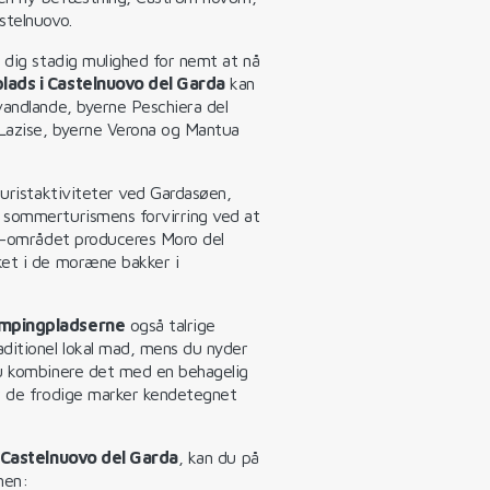
stelnuovo.
r dig stadig mulighed for nemt at nå
lads i Castelnuovo del Garda
kan
vandlande, byerne Peschiera del
i Lazise, byerne Verona og Mantua
turistaktiviteter ved Gardasøen,
 sommerturismens forvirring ved at
vo-området produceres Moro del
ket i de moræne bakker i
ampingpladserne
også talrige
ditionel lokal mad, mens du nyder
du kombinere det med en behagelig
er de frodige marker kendetegnet
 Castelnuovo del Garda
, kan du på
nen: