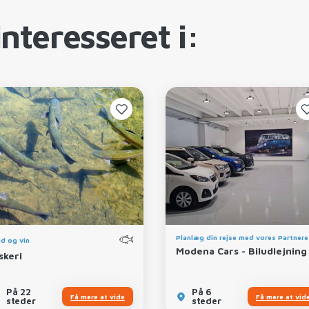
nteresseret i:
Planlæg din rejse med vores Partnere
d og vin
Modena Cars - Biludlejning
skeri
På 22
På 6
Få mere at vide
Få mere at vid
steder
steder