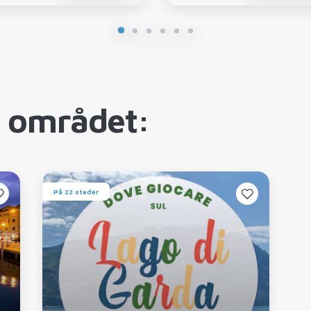
i området:
På 22 steder