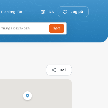
Planlæg Tur
DA
Log på
Del