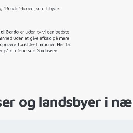
 "Ronchi"-lidoen, som tilbyder
del Garda
er uden tvivl den bedste
kønhed uden at give afkald på mere
pulære turistdestinationer. Her får
er på din ferie ved Gardasøen.
er og landsbyer i n