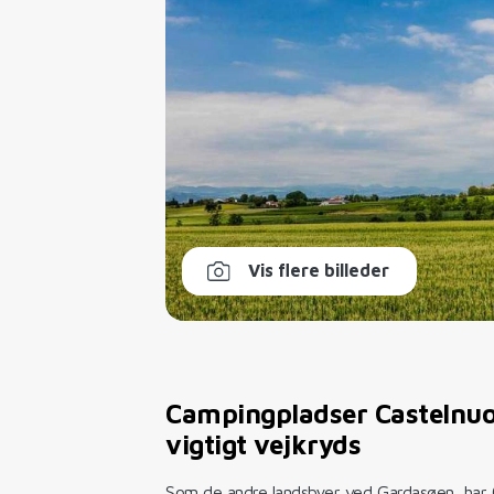
Vis flere billeder
Campingpladser Castelnuo
vigtigt vejkryds
Som de andre landsbyer ved Gardasøen, har 