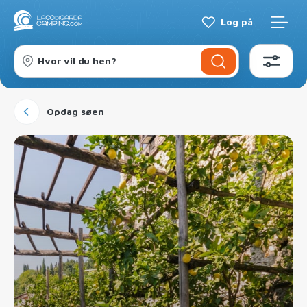
Log på
Hvor vil du hen?
Opdag søen