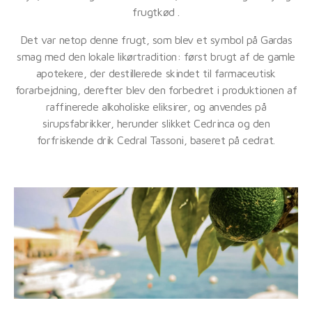
frugtkød .
Det var netop denne frugt, som blev et symbol på Gardas
smag med den lokale likørtradition: først brugt af de gamle
apotekere, der destillerede skindet til farmaceutisk
forarbejdning, derefter blev den forbedret i produktionen af
raffinerede alkoholiske eliksirer, og anvendes på
sirupsfabrikker, herunder slikket Cedrinca og den
forfriskende drik Cedral Tassoni, baseret på cedrat.