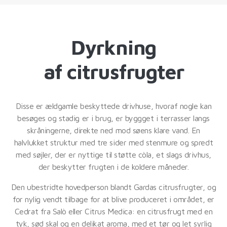
Dyrkning
af citrusfrugter
Disse er ældgamle beskyttede drivhuse, hvoraf nogle kan
besøges og stadig er i brug, er byggget i terrasser langs
skråningerne, direkte ned mod søens klare vand. En
halvlukket struktur med tre sider med stenmure og spredt
med søjler, der er nyttige til støtte còla, et slags drivhus,
der beskytter frugten i de koldere måneder.
Den ubestridte hovedperson blandt Gardas citrusfrugter, og
for nylig vendt tilbage for at blive produceret i området, er
Cedrat fra Salò eller Citrus Medica: en citrusfrugt med en
tyk, sød skal og en delikat aroma, med et tør og let syrlig