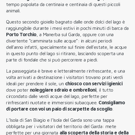
tempo popolata da centinaia e centinaia di questi piccoli
animali.
Questo secondo gioiello bagnato dalle onde dolci del lago è
raggiungibile durante i mesi estivi in pochi minuti di barca da
Porto Torchio
, a Manerba sul Garda, oppure con una
divertente “camminata sulle acque”: in alcuni periodi
dell’anno infatti, specialmente sul finire dell’estate, le acque
in questo punto del lago si ritirano, lasciando scoperta una
parte di fondale che si può percorrere a piedi.
La passeggiata è breve e letteralmente rinfrescante, e una
volta arrivati a destinazione i visitatori trovano prati verdi
ideali per prendere il sole, un
chiosco con servizi igienici
dove poter
noleggiare sdraio e ombrelloni
, il tutto
circondato dalle verdi acque del lago, perfette per
rinfrescanti nuotate e immersioni subacquee.
Consigliamo
di portare con voi un paio di scarpette da scoglio
.
L’Isola di San Biagio e l’Isola del Garda sono una tappa
obbligata per i visitatori del territorio del Garda: mete
perfette per una giornata
alla scoperta della storia e della