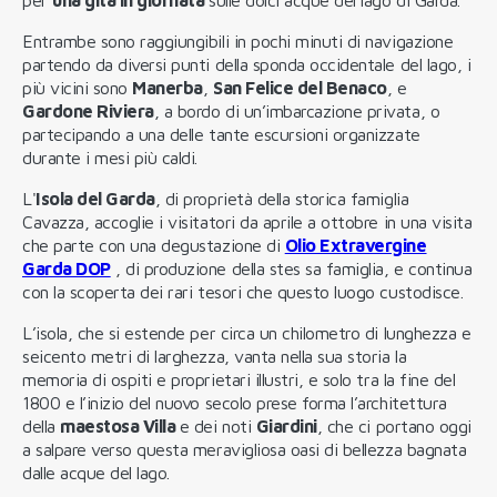
Entrambe sono raggiungibili in pochi minuti di navigazione
partendo da diversi punti della sponda occidentale del lago, i
più vicini sono
Manerba
,
San Felice del Benaco
, e
Gardone Riviera
, a bordo di un’imbarcazione privata, o
partecipando a una delle tante escursioni organizzate
durante i mesi più caldi.
L'
Isola del Garda
, di proprietà della storica famiglia
Cavazza, accoglie i visitatori da aprile a ottobre in una visita
che parte con una degustazione di
Olio Extravergine
Garda DOP
, di produzione della stes sa famiglia, e continua
con la scoperta dei rari tesori che questo luogo custodisce.
L’isola, che si estende per circa un chilometro di lunghezza e
seicento metri di larghezza, vanta nella sua storia la
memoria di ospiti e proprietari illustri, e solo tra la fine del
1800 e l’inizio del nuovo secolo prese forma l’architettura
della
maestosa Villa
e dei noti
Giardini
, che ci portano oggi
a salpare verso questa meravigliosa oasi di bellezza bagnata
dalle acque del lago.