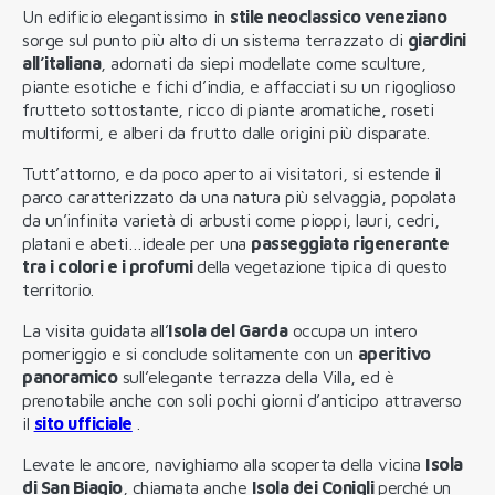
Un edificio elegantissimo in
stile neoclassico veneziano
sorge sul punto più alto di un sistema terrazzato di
giardini
all’italiana
, adornati da siepi modellate come sculture,
piante esotiche e fichi d’india, e affacciati su un rigoglioso
frutteto sottostante, ricco di piante aromatiche, roseti
multiformi, e alberi da frutto dalle origini più disparate.
Tutt’attorno, e da poco aperto ai visitatori, si estende il
parco caratterizzato da una natura più selvaggia, popolata
da un’infinita varietà di arbusti come pioppi, lauri, cedri,
platani e abeti…ideale per una
passeggiata rigenerante
tra i colori e i profumi
della vegetazione tipica di questo
territorio.
La visita guidata all’
Isola del Garda
occupa un intero
pomeriggio e si conclude solitamente con un
aperitivo
panoramico
sull’elegante terrazza della Villa, ed è
prenotabile anche con soli pochi giorni d’anticipo attraverso
il
sito ufficiale
.
Levate le ancore, navighiamo alla scoperta della vicina
Isola
di San Biagio
, chiamata anche
Isola dei Conigli
perché un