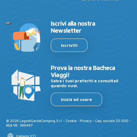
Iscrivi alla nostra
Newsletter
Iscriviti
Prova la nostra Bacheca
Viaggi!
Salva i tuoi preferiti e consultali
quando vuoi.
Inizia ad usare
©
2026
LagodiGardaCamping S.r.l -
Cookie
-
Privacy
- Cap. sociale 20.000 -
REA VR: 389497
Italiano
(
IT
)