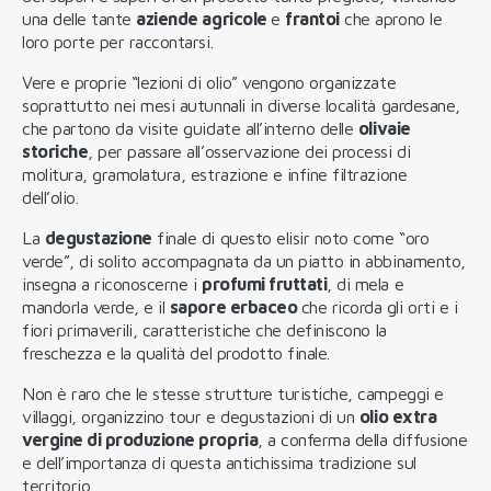
una delle tante
aziende agricole
e
frantoi
che aprono le
loro porte per raccontarsi.
Vere e proprie “lezioni di olio” vengono organizzate
soprattutto nei mesi autunnali in diverse località gardesane,
che partono da visite guidate all’interno delle
olivaie
storiche
, per passare all’osservazione dei processi di
molitura, gramolatura, estrazione e infine filtrazione
dell’olio.
La
degustazione
finale di questo elisir noto come “oro
verde”, di solito accompagnata da un piatto in abbinamento,
insegna a riconoscerne i
profumi fruttati
, di mela e
mandorla verde, e il
sapore erbaceo
che ricorda gli orti e i
fiori primaverili, caratteristiche che definiscono la
freschezza e la qualità del prodotto finale.
Non è raro che le stesse strutture turistiche, campeggi e
villaggi, organizzino tour e degustazioni di un
olio extra
vergine di produzione propria
, a conferma della diffusione
e dell’importanza di questa antichissima tradizione sul
territorio.