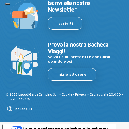
Iscrivi alla nostra
Newsletter
Iscriviti
Prova la nostra Bacheca
Viaggi!
Salva i tuoi preferiti e consultali
quando vuoi.
Inizia ad usare
©
2026
LagodiGardaCamping S.r.l -
Cookie
-
Privacy
- Cap. sociale 20.000 -
REA VR: 389497
Italiano
(
IT
)
Le tue preferenze relative alla privacy