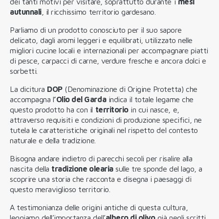
dei tanti motivi per visitare, soprattutto durante i
mesi
autunnali
, il ricchissimo territorio gardesano.
Parliamo di un prodotto conosciuto per il suo sapore
delicato, dagli aromi leggeri e equilibrati, utilizzato nelle
migliori cucine locali e internazionali per accompagnare piatti
di pesce, carpacci di carne, verdure fresche e ancora dolci e
sorbetti.
La dicitura
DOP
(Denominazione di Origine Protetta) che
accompagna l
’Olio del Garda
indica il totale legame che
questo prodotto ha con il
territorio
in cui nasce, e,
attraverso requisiti e condizioni di produzione specifici, ne
tutela le caratteristiche originali nel rispetto del contesto
naturale e della tradizione.
Bisogna andare indietro di parecchi secoli per risalire alla
nascita della
tradizione olearia
sulle tre sponde del lago, a
scoprire una storia che racconta e disegna i paesaggi di
questo meraviglioso territorio.
A testimonianza delle origini antiche di questa cultura,
leggiamo dell’importanza dell’
albero di olivo
già negli scritti