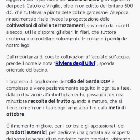
dei poeti Catullo e Virgilio, oltre in un editto del lontano 600
d.C. che tutelava la pianta delle colline gardesane. All’epoca
rinascimentale risale invece la progettazione delle
coltivazioni di olivi a terrazzamenti
, sostenuti da muretti
a secco, utili a disporre gli alberi in filari, che tuttora
continuano a modellare dolcemente le colline e i pendii del
nostro lago.
Dall’importanza di queste coltivazioni affacciate sull’acqua,
prende il nome la nota “
Riviera degli Ulivi
”, sponda
orientale del bacino.
Il processo di produzione dell’
Olio del Garda DOP
è
complesso e viene pazientemente seguito in ogni sua fase,
dalla coltivazione all’imbottigliamento, passando per una
minuziosa
raccolta del frutto
quando è maturo, che si
tiene come in un rituale ogni anno a partire dalla
metà di
ottobre
.
É il momento migliore, per i curiosi e gli appassionati dei
prodotti autentici
, per dedicare una giornata alla scoperta
dei sapori e saperi di un prodotto tanto pregiato, visitando