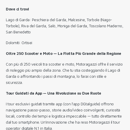
Dove ci trovi
Lago di Garda: Peschiera del Garda, Malcesine, Torbole (Nago-
Torbole), Riva del Garda, Salò, Moniga del Garda, Toscolano Maderno,
San Benedetto
Dolomiti: Ortisei
Oltre 250 Scooter e Moto — La Flotta Più Grande della Regione
Con più di 250 veicoli tra scooter e moto, Motoragazzi offre il servizio
di noleggio più ampio della zona. Che tu stia costeggiando il Lago di
Garda o affrontando i passi di montagna, lo farai con stile e
sicurezza.
Tour Guidati da App — Una Rivoluzione su Due Ruote
I tour esclusivi guidati tramite app (con l'app DGtalguide) offrono
navigazione passo-passo, storie audio/video coinvolgenti, curiosità
locali, controllo dei tempi e logistica impeccabile — tutto direttamente
dal tuo smartphone. Un’innovazione che ha reso Motoragazzi il tour
operator digitale N.1 in Italia.