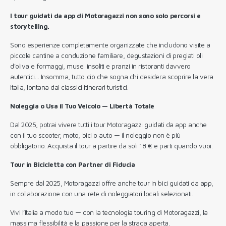
I tour guidati da app di Motoragazzi non sono solo percorsi e
storytelling.
Sono esperienze completamente organizzate che includono visite a
piccole cantine a conduzione familiare, degustazioni di pregiati oli
d'oliva e formaggi, musei insoliti e pranzi in ristoranti davvero
autentici… Insomma, tutto ciò che sogna chi desidera scoprire la vera
Italia, lontana dai classici itinerari turistici.
Noleggia o Usa il Tuo Veicolo — Libertà Totale
Dal 2025, potrai vivere tutti i tour Motoragazzi guidati da app anche
con il tuo scooter, moto, bici o auto — il noleggio non è più
obbligatorio. Acquista il tour a partire da soli 18 € e parti quando vuoi.
Tour in Bicicletta con Partner di Fiducia
Sempre dal 2025, Motoragazzi offre anche tour in bici guidati da app,
in collaborazione con una rete di noleggiatori locali selezionati.
Vivi l’Italia a modo tuo — con la tecnologia touring di Motoragazzi, la
massima flessibilità e la passione per la strada aperta.