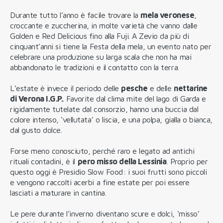
Durante tutto l’anno è facile trovare la
mela veronese
,
croccante e zuccherina, in molte varietà che vanno dalle
Golden e Red Delicious fino alla Fuji. A Zevio da più di
cinquant’anni si tiene la Festa della mela, un evento nato per
celebrare una produzione su larga scala che non ha mai
abbandonato le tradizioni e il contatto con la terra.
L’estate è invece il periodo delle
pesche
e delle
nettarine
di Verona I.G.P.
. Favorite dal clima mite del lago di Garda e
rigidamente tutelate dal consorzio, hanno una buccia dal
colore intenso, ‘vellutata’ o liscia, e una polpa, gialla o bianca,
dal gusto dolce.
Forse meno conosciuto, perché raro e legato ad antichi
rituali contadini, è il
pero misso della Lessinia
. Proprio per
questo oggi è Presidio Slow Food: i suoi frutti sono piccoli
e vengono raccolti acerbi a fine estate per poi essere
lasciati a maturare in cantina.
Le pere durante l’inverno diventano scure e dolci, ‘misso’