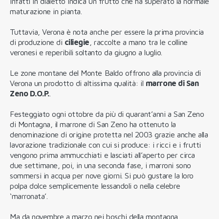
infatti in dialetto indica un frutto che ha superato la normale
maturazione in pianta.
Tuttavia, Verona è nota anche per essere la prima provincia
di produzione di
ciliegie
, raccolte a mano tra le colline
veronesi e reperibili soltanto da giugno a luglio.
Le zone montane del Monte Baldo offrono alla provincia di
Verona un prodotto di altissima qualità: il
marrone di San
Zeno D.O.P.
.
Festeggiato ogni ottobre da più di quarant’anni a San Zeno
di Montagna, il marrone di San Zeno ha ottenuto la
denominazione di origine protetta nel 2003 grazie anche alla
lavorazione tradizionale con cui si produce: i ricci e i frutti
vengono prima ammucchiati e lasciati all’aperto per circa
due settimane, poi, in una seconda fase, i marroni sono
sommersi in acqua per nove giorni. Si può gustare la loro
polpa dolce semplicemente lessandoli o nella celebre
‘marronata’.
Ma da novembre a marzo nei boschi della montagna