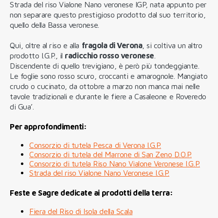
Strada del riso Vialone Nano veronese IGP, nata appunto per
non separare questo prestigioso prodotto dal suo territorio,
quello della Bassa veronese.
Qui, oltre al riso e alla
fragola di Verona
, si coltiva un altro
prodotto I.G.P., il
radicchio rosso veronese
.
Discendente di quello trevigiano, è però più tondeggiante.
Le foglie sono rosso scuro, croccanti e amarognole. Mangiato
crudo o cucinato, da ottobre a marzo non manca mai nelle
tavole tradizionali e durante le fiere a Casaleone e Roveredo
di Gua’.
Per approfondimenti:
Consorzio di tutela Pesca di Verona I.G.P.
Consorzio di tutela del Marrone di San Zeno D.O.P.
Consorzio di tutela Riso Nano Vialone Veronese I.G.P.
Strada del riso Vialone Nano Veronese I.G.P.
Feste e Sagre dedicate ai prodotti della terra:
Fiera del Riso di Isola della Scala