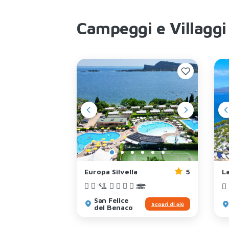
Campeggi e Villaggi
5
Europa Silvella
5
L
San Felice
Scopri di più
Scopri di più
del Benaco