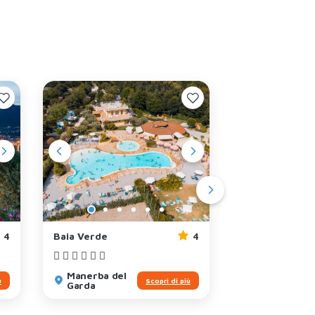
4
Baia Verde
4
Fornella
Manerba del
San Felice
ù
Scopri di più
Garda
del Benaco