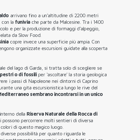
aldo
arrivano fino a un’altitudine di 2200 metri
 con la
funivia
che parte da Malcesine. Tra i 1400
scolo e per la produzione di formaggi d’alpeggio,
telata da Slow Food.
inia
copre invece una superficie più ampia. Con
vengono organizzate escursioni guidate alla scoperta
le del lago di Garda, si tratta solo di scegliere se
pestri o di fossili
per ‘ascoltare’ la storia geologica
rere i passi di Napoleone nei dintorni di Caprino
rante una gita escursionistica lungo le rive del
Mediterraneo sembrano incontrarsi in un unico
interno della
Riserva Naturale della Rocca di
 di possono percorrere molti sentieri di diversa
 colori di questo magico luogo.
 diverse possibilità per quanto riguarda le
rari prettamente panoramici adatti a tutti, oppure