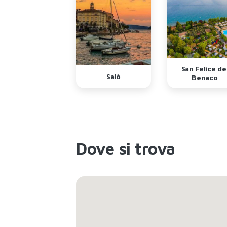
San Felice de
scolano Maderno
Salò
Benaco
Dove si trova