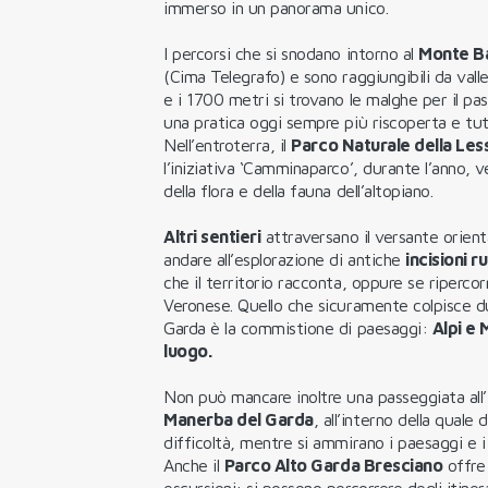
immerso in un panorama unico.
I percorsi che si snodano intorno al
Monte B
(Cima Telegrafo) e sono raggiungibili da valle
e i 1700 metri si trovano le malghe per il pa
una pratica oggi sempre più riscoperta e tu
Nell’entroterra, il
Parco Naturale della Less
l’iniziativa ‘Camminaparco’, durante l’anno, 
della flora e della fauna dell’altopiano.
Altri sentieri
attraversano il versante orienta
andare all’esplorazione di antiche
incisioni ru
che il territorio racconta, oppure se ripercor
Veronese. Quello che sicuramente colpisce du
Garda è la commistione di paesaggi:
Alpi e 
luogo.
Non può mancare inoltre una passeggiata all’
Manerba del Garda
, all’interno della quale
difficoltà, mentre si ammirano i paesaggi e i
Anche il
Parco Alto Garda Bresciano
offre
escursioni: si possono percorrere degli itine