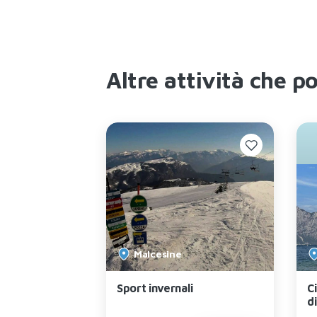
Altre attività che p
Malcesine
 e Borgo
Sport invernali
Ci
no, Tenno
d