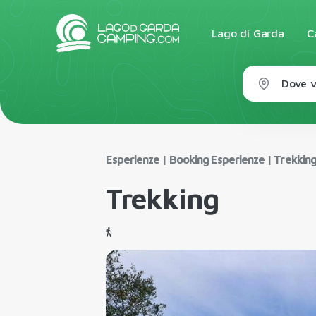
Lago di Garda
C
Dove v
Esperienze
|
Booking Esperienze
|
Trekkin
Trekking