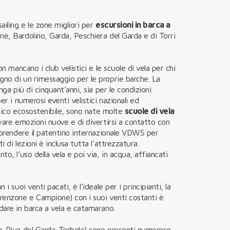
ailing e le zone migliori per
escursioni in barca a
ine, Bardolino, Garda, Peschiera del Garda e di Torri
n mancano i club velistici e le scuole di vela per chi
gno di un rimessaggio per le proprie barche. La
nga più di cinquant’anni, sia per le condizioni
er i numerosi eventi velistici nazionali ed
stico ecosostenibile, sono nate molte
scuole di vela
vare emozioni nuove e di divertirsi a contatto con
e prendere il patentino internazionale VDWS per
 di lezioni è inclusa tutta l’attrezzatura.
o, l’uso della vela e poi via, in acqua, affiancati
i suoi venti pacati, è l’ideale per i principianti, la
Brenzone e Campione) con i suoi venti costanti è
dare in barca a vela e catamarano.
o-Riva del Garda-Torbole) sono presenti numerose