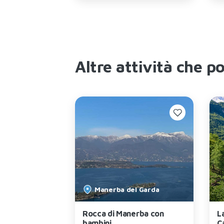
Altre attività che p
Maderno
Manerba del Garda
rtiere
Rocca di Manerba con
L
bambini
C