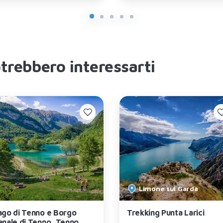
otrebbero interessarti
Limone sul Garda
ago di Tenno e Borgo
Trekking Punta Larici
anale di Tenno, Tenno