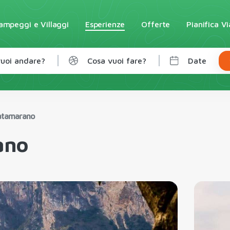
ampeggi e Villaggi
Esperienze
Offerte
Pianifica V
uoi andare?
Cosa vuoi fare?
Date
Catamarano
ano