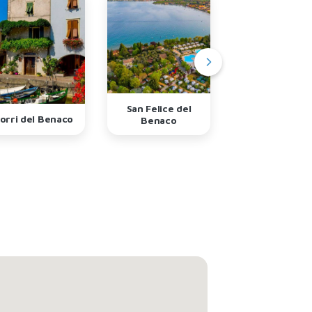
San Felice del
Desenzano d
orri del Benaco
Benaco
Garda