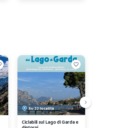
Su 22 località
Peschiera 
Ciclabili sul Lago di Garda e
Borghetto e V
dintorni
Mincio