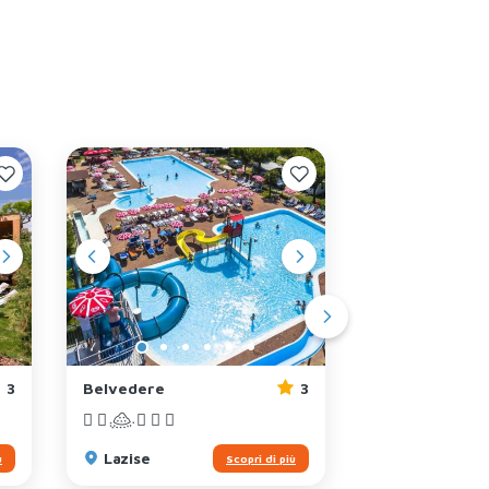
3
Belvedere
3
Europa Silvell
San Felice
Lazise
ù
Scopri di più
del Benaco