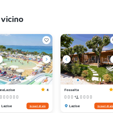
 vicino
deaLazise
4
Fossalta
Lazise
Lazise
Scopri di più
Scopri di pi