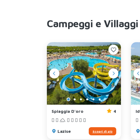
Campeggi e Villaggi
4
Spiaggia D'oro
4
I
Lazise
Scopri di più
Scopri di più