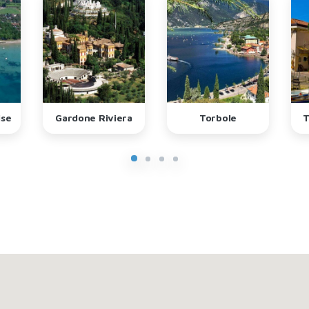
ise
Gardone Riviera
Torbole
T