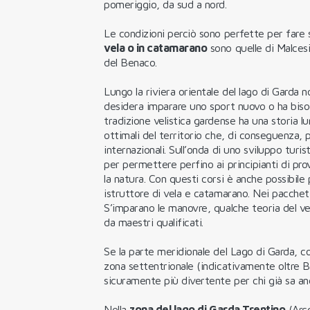
pomeriggio, da sud a nord.
Le condizioni perciò sono perfette per fare s
vela o in catamarano
sono quelle di Malces
del Benaco.
Lungo la riviera orientale del lago di Garda no
desidera imparare uno sport nuovo o ha biso
tradizione velistica gardense ha una storia lu
ottimali del territorio che, di conseguenza, p
internazionali. Sull’onda di uno sviluppo turi
per permettere perfino ai principianti di pro
la natura. Con questi corsi è anche possibil
istruttore di vela e catamarano. Nei pacchetti
S’imparano le manovre, qualche teoria del vent
da maestri qualificati.
Se la parte meridionale del Lago di Garda, con 
zona settentrionale (indicativamente oltre 
sicuramente più divertente per chi già sa an
Nella
zona del lago di Garda Trentino
(Arc