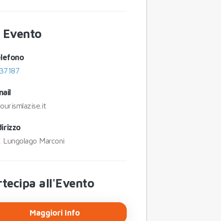
o Evento
lefono
37187
ail
ourismlazise.it
dirizzo
, Lungolago Marconi
tecipa all'Evento
Maggiori Info