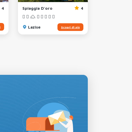
4
Spiaggia D'oro
4
Du Parc
Lazise
Lazise
ù
Scopri di più