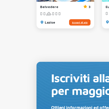
4
Belvedere
3
E
Lazise
Scopri di più
Scopri di più
Iscriviti a
per maggio
Ottieni informazioni ed offer