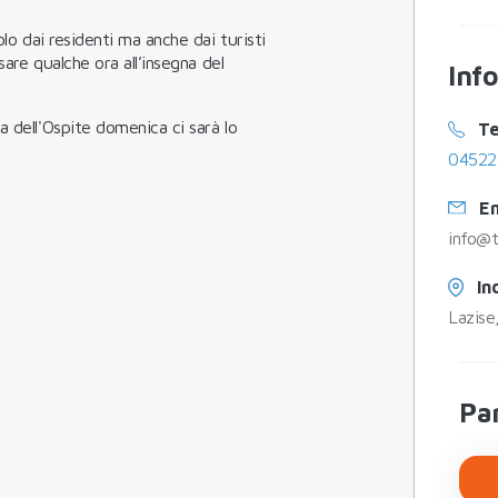
olo dai residenti ma anche dai turisti
sare qualche ora all’insegna del
Inf
a dell'Ospite domenica ci sarà lo
Te
04522
Em
info@t
In
Lazise
Par