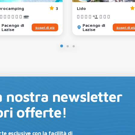
urocamping
3
Lido
Pacengo di
Pacengo di
Scopri di più
Scopri di pi
Lazise
Lazise
lla nostra newsletter
ri offerte!
te esclusive con la facilità di