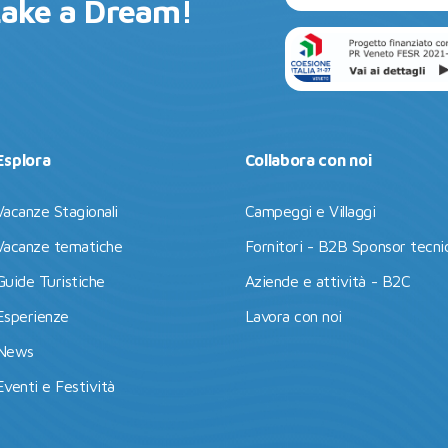
Lake a Dream!
Esplora
Collabora con noi
Vacanze Stagionali
Campeggi e Villaggi
Vacanze tematiche
Fornitori - B2B Sponsor tecnic
Guide Turistiche
Aziende e attività - B2C
Esperienze
Lavora con noi
News
Eventi e Festività