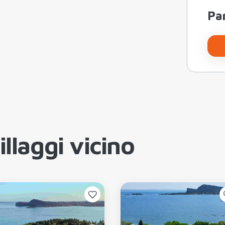
Par
llaggi vicino