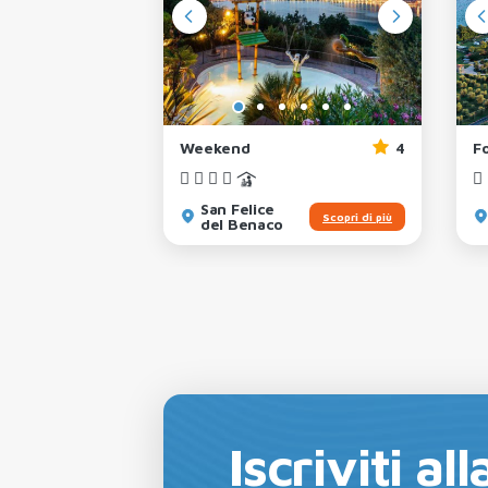
Weekend
4
F
San Felice
Scopri di più
del Benaco
Iscriviti a