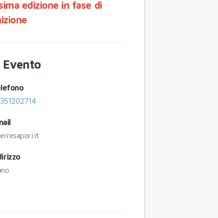
sima edizione in fase di
nizione
o Evento
lefono
351202714
ail
erresapori.it
dirizzo
ano