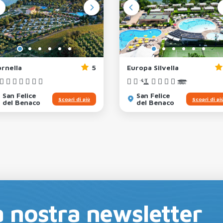
ornella
5
Europa Silvella
San Felice
San Felice
Scopri di più
Scopri di pi
del Benaco
del Benaco
lla nostra newsletter