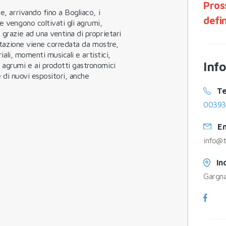
Pros
e, arrivando fino a Bogliaco, i
defi
e vengono coltivati gli agrumi,
 grazie ad una ventina di proprietari
festazione viene corredata da mostre,
riali, momenti musicali e artistici,
Inf
 agrumi e ai prodotti gastronomici
ce di nuovi espositori, anche
Te
00393
Em
info@t
In
Gargn