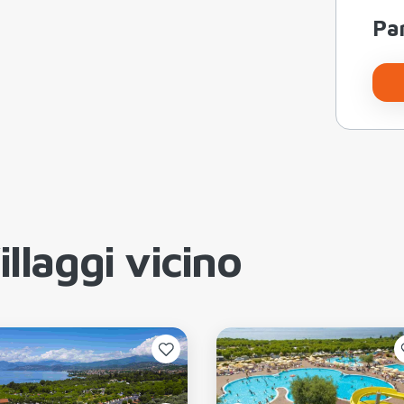
Par
llaggi vicino