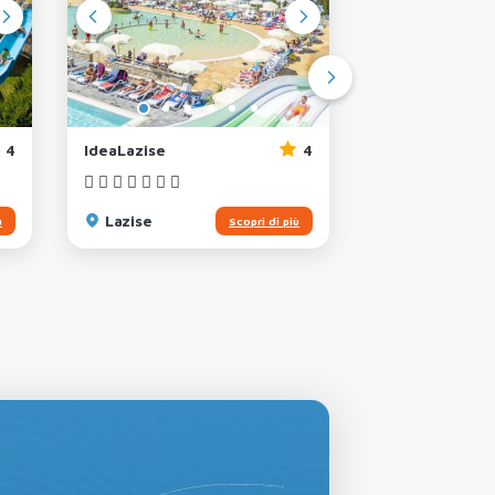
4
IdeaLazise
4
La Rocca
Lazise
Bardolino
ù
Scopri di più