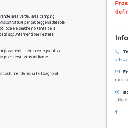
Pros
defi
, grande area verde, area camping
ensiostrutture per proteggersi dal sole
ibo locale e perchè no tanta bella
vostri appuntamenti per l'estate
Inf
iglioramenti... noi saremo pronti ad
Te
 un po curiosi... vi aspettiamo
34703
Em
il costume, da noi si fa il bagno al
mcbar
In
Lido d