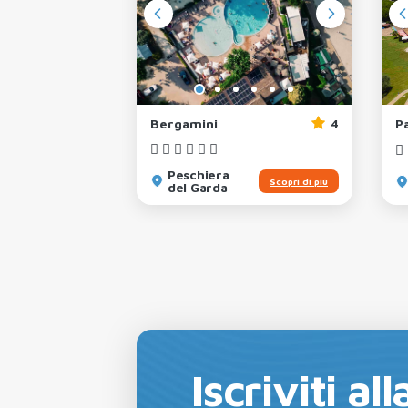
3
Bergamini
4
P
Peschiera
Scopri di più
Scopri di più
del Garda
Iscriviti a