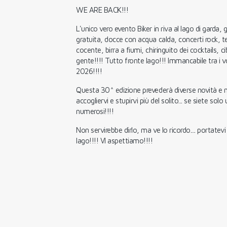
WE ARE BACK!!!
L'unico vero evento Biker in riva al lago di garda
gratuita, docce con acqua calda, concerti rock, t
cocente, birra a fiumi, chiringuito dei cocktails, c
gente!!!! Tutto fronte lago!!! Immancabile tra i 
2026!!!!
Questa 30^ edizione prevederà diverse novità e m
accogliervi e stupirvi più del solito... se siete solo
numerosi!!!!
Non servirebbe dirlo, ma ve lo ricordo.... portatevi 
lago!!!! VI aspettiamo!!!!