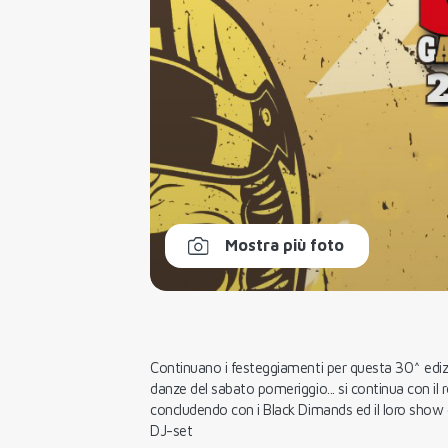
Mostra più foto
Continuano i festeggiamenti per questa 30^ edizi
danze del sabato pomeriggio... si continua con il 
concludendo con i Black Dimands ed il loro show 
DJ-set