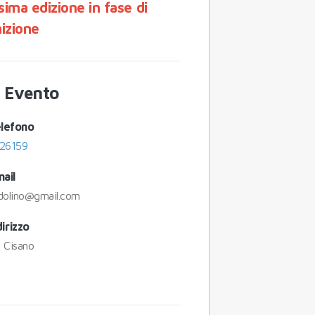
sima edizione in fase di
nizione
o Evento
lefono
26159
ail
dolino@gmail.com
dirizzo
i Cisano