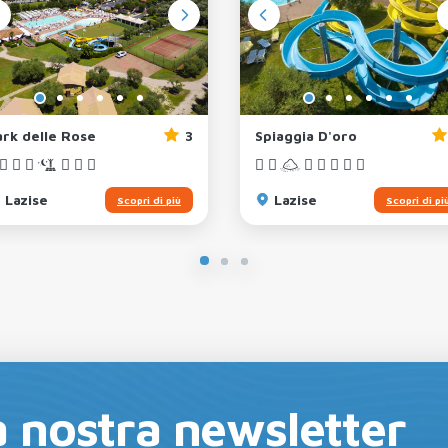
ark delle Rose
3
Spiaggia D'oro
Lazise
Lazise
Scopri di più
Scopri di pi
lla nostra newsletter