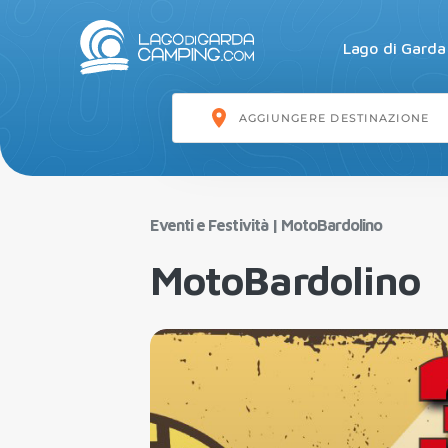
Lago di Garda
Eventi e Festività
|
MotoBardolino
MotoBardolino