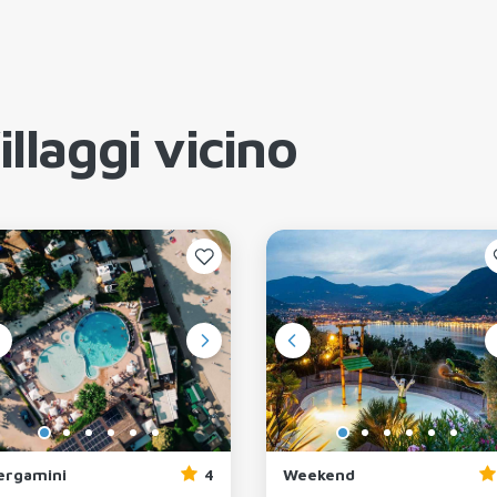
llaggi vicino
ergamini
4
Weekend