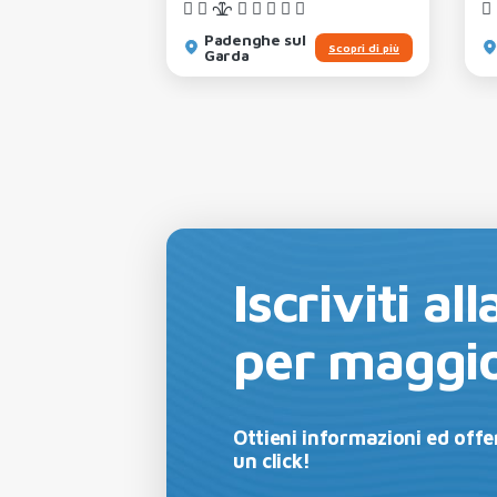
Padenghe sul
Scopri di più
Scopri di più
Garda
Iscriviti a
per maggio
Ottieni informazioni ed offer
un click!