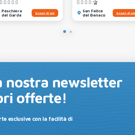
Peschiera
San Felice
Scopri di più
Scopri di pi
del Garda
del Benaco
lla nostra newsletter
ri offerte!
te esclusive con la facilità di