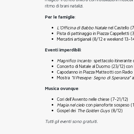
ritmo di brani natalizi.
Per le famiglie
:
L’Officina di Babbo Natale
nel Castello (
Pista di pattinaggio in Piazza Cappelletti 
Mercatini artigianali (8/12 e weekend 13-
Eventi imperdibili
:
Magnifico Incanto
: spettacolo itinerante
Concerto di Natale al Duomo (23/12) con 
Capodanno in Piazza Matteotti con Radio 
Mostra
“Il Presepe: Segno di Speranza”
a
Musica ovunque
:
Cori dell’Avvento nelle chiese (7-21/12)
Magia nel cielo
con pianoforte sospeso (
Gospel dei
The Golden Guys
(8/12)
Tutti gli eventi sono gratuiti.