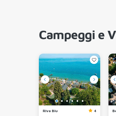
Campeggi e Vi
4
Riva Blu
4
B