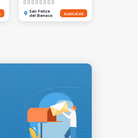
San Felice
San Felice
ù
Scopri di più
del Benaco
del Benaco