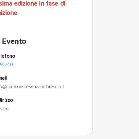
sima edizione in fase di
nizione
o Evento
lefono
91240
ail
o@comune.desenzano.brescia.it
dirizzo
zano