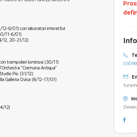
Pros
defi
7/12-6/01) con laboratori interattivi
(30/11-6/01)
Inf
14/12, 20-21/12)
Te
 con trampolieri luminosi (30/11)
03099
l’Orchestra “Cremona Antiqua”
Studio Più (31/12)
Em
lla Galleria Civica (8/12-17/01)
turism
In
Desen
14/12)