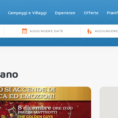
Campeggi e Villaggi
Esperienze
Offerte
Piani
zano