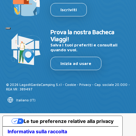
Iscriviti
Prova la nostra Bacheca
Viaggi!
Salva i tuoi preferiti e consultali
quando vuoi.
Inizia ad usare
©
2026
LagodiGardaCamping S.r.l -
Cookie
-
Privacy
- Cap. sociale 20.000 -
REA VR: 389497
Italiano
(
IT
)
Le tue preferenze relative alla privacy
Informativa sulla raccolta