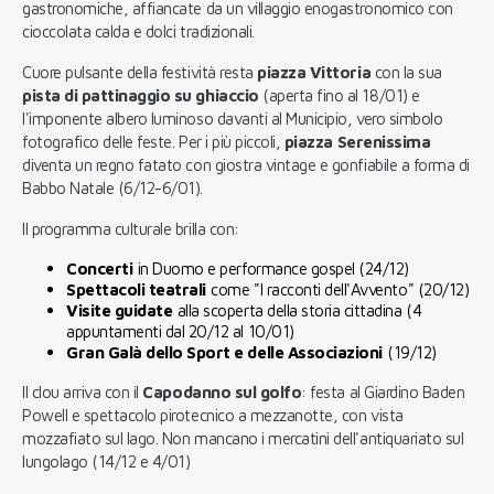
gastronomiche, affiancate da un villaggio enogastronomico con
cioccolata calda e dolci tradizionali.
Cuore pulsante della festività resta
piazza Vittoria
con la sua
pista di pattinaggio su ghiaccio
(aperta fino al 18/01) e
l'imponente albero luminoso davanti al Municipio, vero simbolo
fotografico delle feste. Per i più piccoli,
piazza Serenissima
diventa un regno fatato con giostra vintage e gonfiabile a forma di
Babbo Natale (6/12-6/01).
Il programma culturale brilla con:
Concerti
in Duomo e performance gospel (24/12)
Spettacoli teatrali
come "I racconti dell'Avvento" (20/12)
Visite guidate
alla scoperta della storia cittadina (4
appuntamenti dal 20/12 al 10/01)
Gran Galà dello Sport e delle Associazioni
(19/12)
Il clou arriva con il
Capodanno sul golfo
: festa al Giardino Baden
Powell e spettacolo pirotecnico a mezzanotte, con vista
mozzafiato sul lago. Non mancano i mercatini dell'antiquariato sul
lungolago (14/12 e 4/01)