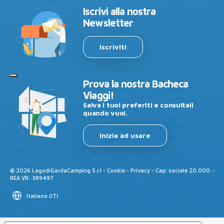
Iscrivi alla nostra
Newsletter
Iscriviti
Prova la nostra Bacheca
Viaggi!
Salva i tuoi preferiti e consultali
quando vuoi.
Inizia ad usare
©
2026
LagodiGardaCamping S.r.l -
Cookie
-
Privacy
- Cap. sociale 20.000 -
REA VR: 389497
Italiano
(
IT
)