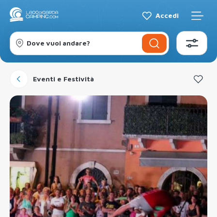
Accedi
Dove vuoi andare?
Eventi e Festività