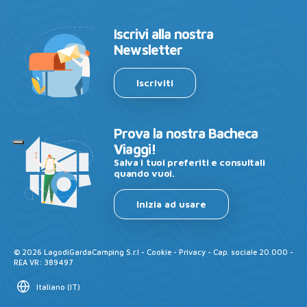
Iscrivi alla nostra
Newsletter
Iscriviti
Prova la nostra Bacheca
Viaggi!
Salva i tuoi preferiti e consultali
quando vuoi.
Inizia ad usare
©
2026
LagodiGardaCamping S.r.l -
Cookie
-
Privacy
- Cap. sociale 20.000 -
REA VR: 389497
Italiano
(
IT
)