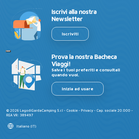
Iscrivi alla nostra
Newsletter
Iscriviti
Prova la nostra Bacheca
Viaggi!
Salva i tuoi preferiti e consultali
quando vuoi.
Inizia ad usare
©
2026
LagodiGardaCamping S.r.l -
Cookie
-
Privacy
- Cap. sociale 20.000 -
REA VR: 389497
Italiano
(
IT
)