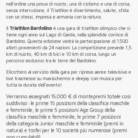
nell'ordine una prova di nuoto, una di ciclismo e una di corsa,
senza interruzione, il Triathlon è divertimento, salute, sfida
con se stessi, impresa e armonia con la natura.
Il
Triathlon Bardolino
è una gara di triathlon olimpico che si
tiene ogni anno sul Lago di Garda, nella splendida cornice di
Bardolino. Questa edizione vedrà la partecipazione di 1.500
atleti provenienti da 24 nazioni. La competizione prevede 1,5
km di nuoto, 40 km di bici e 10 km di corsa, lungo un
percorso esclusivo tra le terre del Bardolino.
Elicottero al servizio della gara per riprese aeree televisive e
live trasmesse su maxischermo e deejay con musica per
tutta la durata dell’evento!
Verranno assegnati 15.000 € di montepremi totale così
suddiviso: le prime 15 posizioni della classifica maschile
e femminile, le prime 5 posizioni Age Group della
classifica maschile e femminile, le prime 7 posizioni
della categoria Junior maschile e femminile (premi in
natura) e trofei per le 10 società più numerose (premi
non cumulabili).