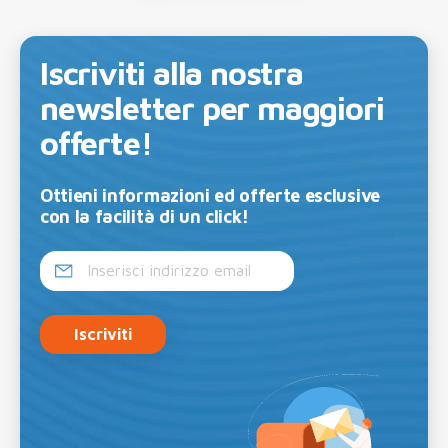
Iscriviti alla nostra
newsletter per maggiori
offerte!
Ottieni informazioni ed offerte esclusive
con la facilità di un click!
Iscriviti