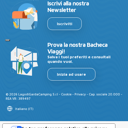
Iscrivi alla nostra
Newsletter
Iscriviti
Prova la nostra Bacheca
Viaggi!
Salva i tuoi preferiti e consultali
quando vuoi.
Inizia ad usare
©
2026
LagodiGardaCamping S.r.l -
Cookie
-
Privacy
- Cap. sociale 20.000 -
REA VR: 389497
Italiano
(
IT
)