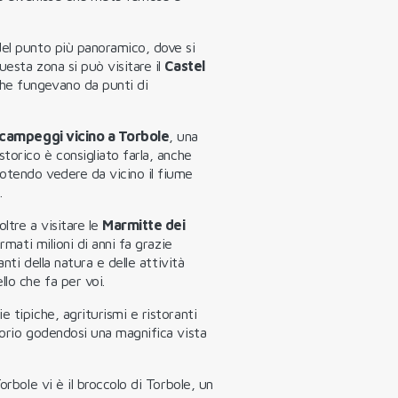
del punto più panoramico, dove si
uesta zona si può visitare il
Castel
he fungevano da punti di
campeggi vicino a Torbole
, una
torico è consigliato farla, anche
otendo vedere da vicino il fiume
.
ltre a visitare le
Marmitte dei
ormati milioni di anni fa grazie
anti della natura e delle attività
llo che fa per voi.
 tipiche, agriturismi e ristoranti
torio godendosi una magnifica vista
orbole vi è il broccolo di Torbole, un