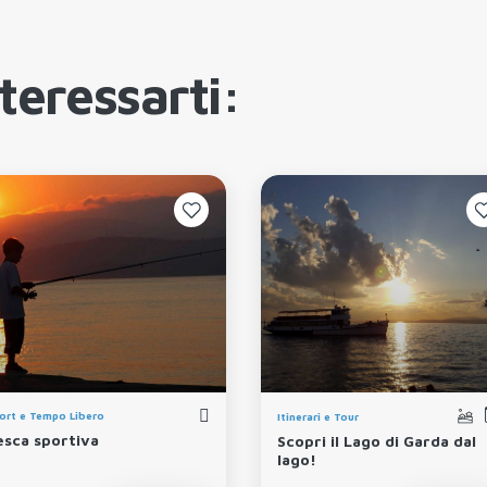
teressarti:
ort e Tempo Libero
Itinerari e Tour
esca sportiva
Scopri il Lago di Garda dal
lago!