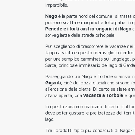
imperdibile.
Nago
è la parte nord del comune: si tratta 
possono scattare magnifiche fotografie. In q
Penede e i forti austro-ungarici di Nago
c
sorveglianza della strada principale.
Pur scegliendo di trascorrere le vacanze nei
tappa a visitare questo meraviglioso centro s
per una semplice camminata sul lungolago, p
Sarca, principale immissario del lago di Garda
Passeggiando tra Nago e Torbole si arriva ino
Giganti
, cioè dei pozzi glaciali che si sono f
all’erosione della pietra. Di certo se siete am
all'aria aperta, una
vacanza a Torbole
è que
In questa zona non mancano di certo trattorie
dove poter gustare le prelibatezze del terri
lago.
Tra i prodotti tipici più conosciuti di Nago-T