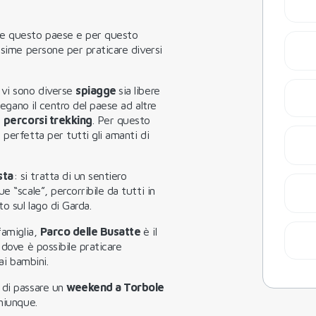
te questo paese e per questo
ssime persone per praticare diversi
 vi sono diverse
spiagge
sia libere
egano il centro del paese ad altre
i
percorsi trekking
. Per questo
 perfetta per tutti gli amanti di
sta
: si tratta di un sentiero
 “scale”, percorribile da tutti in
o sul lago di Garda.
famiglia,
Parco delle Busatte
è il
 dove è possibile praticare
ai bambini.
 di passare un
weekend a Torbole
hiunque.