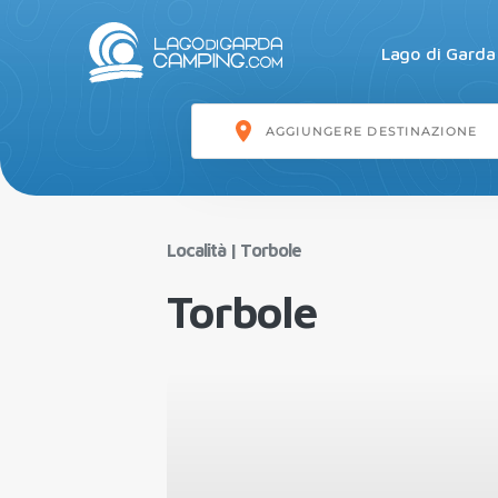
Lago di Garda
Località
|
Torbole
Torbole