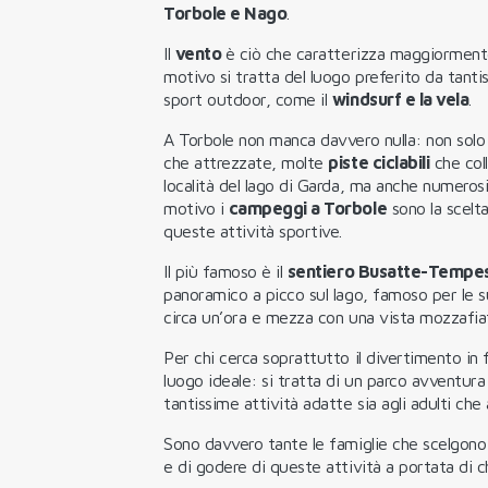
Torbole e Nago
.
Il
vento
è ciò che caratterizza maggiormen
motivo si tratta del luogo preferito da tanti
sport outdoor, come il
windsurf e la vela
.
A Torbole non manca davvero nulla: non solo
che attrezzate, molte
piste ciclabili
che coll
località del lago di Garda, ma anche numeros
motivo i
campeggi a Torbole
sono la scelta
queste attività sportive.
Il più famoso è il
sentiero Busatte-Tempe
panoramico a picco sul lago, famoso per le sue
circa un’ora e mezza con una vista mozzafiat
Per chi cerca soprattutto il divertimento in 
luogo ideale: si tratta di un parco avventura
tantissime attività adatte sia agli adulti che 
Sono davvero tante le famiglie che scelgono
e di godere di queste attività a portata di c