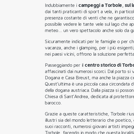
Indubbiamente i
campeggi a Torbole, sul l
dai tanti praticanti di sport a vela, in partico
presenza costante di venti che ne garantiscon
possibile vedere le tante vele sul lago che a
meteo… un vero spettacolo anche solo da gua
Sicuramente indicati per le famiglie o per chi
vacanza, anche i glamping, per i più esigenti
nei paesi vicini, offrono la soluzione perfett
Passeggiando per il
centro storico di Torb
affascinati dai numerosi scorci. Dal porto si 
Dogana e Casa Breust, ma anche la piazza cen
Quest’ultima è una piccola casa circondata d
della dogana austriaca. Dalla piazza si possono
Chiesa di Sant’Andrea, dedicata al protettore
barocco.
Grazie a queste caratteristiche, Torbole rius
illustri sia del mondo letterario che poetic
suoi racconti, numerosi giovani artisti impeg
Torbole, facendo in modo che questa locali