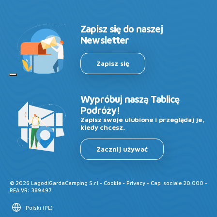
Zapisz się do naszej
Newsletter
Zapisz się
Wypróbuj naszą Tablicę
Podróży!
Zapisz swoje ulubione i przeglądaj je,
kiedy chcesz.
Zacznij używać
©
2026
LagodiGardaCamping S.r.l -
Cookie
-
Privacy
- Cap. sociale 20.000 -
REA VR: 389497
Polski
(
PL
)