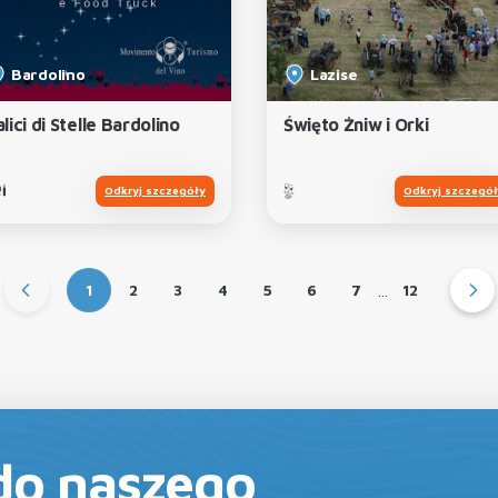
Bardolino
Lazise
lici di Stelle Bardolino
Święto Żniw i Orki
Odkryj szczegóły
Odkryj szczegó
...
1
2
3
4
5
6
7
12
 do naszego