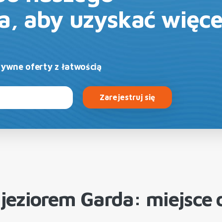
a, aby uzyskać więce
zywne oferty z łatwością
Zarejestruj się
jeziorem Garda: miejsce d