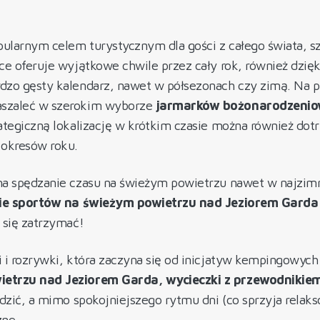
pularnym celem turystycznym dla gości z całego świata, s
ce oferuje wyjątkowe chwile przez cały rok, również dzię
rdzo gęsty kalendarz, nawet w półsezonach czy zimą. Na pr
aszaleć w szerokim wyborze
jarmarków bożonarodzenio
ategiczną lokalizację w krótkim czasie można również dotr
 okresów roku.
na spędzanie czasu na świeżym powietrzu nawet w najzimn
e sportów na świeżym powietrzu nad Jeziorem Garda m
 się zatrzymać!
 i rozrywki, która zaczyna się od inicjatyw kempingowyc
ietrzu nad Jeziorem Garda, wycieczki z przewodnikie
udzić, a mimo spokojniejszego rytmu dni (co sprzyja relak
zne.