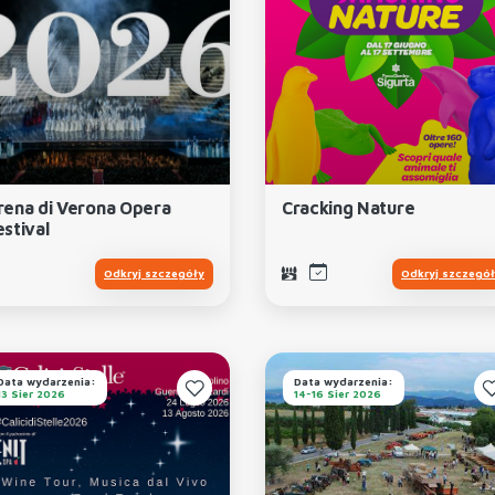
rena di Verona Opera
Cracking Nature
estival
Odkryj szczegóły
Odkryj szczegó
Data wydarzenia:
Data wydarzenia:
13 Sier 2026
14-16 Sier 2026