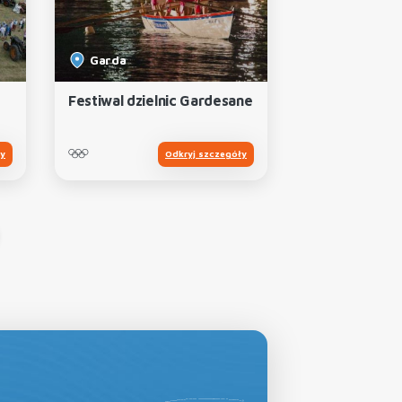
Garda
Festiwal dzielnic Gardesane
ły
Odkryj szczegóły