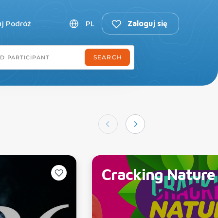
uj Podróż
PL
Zaloguj się
Cracking Nature