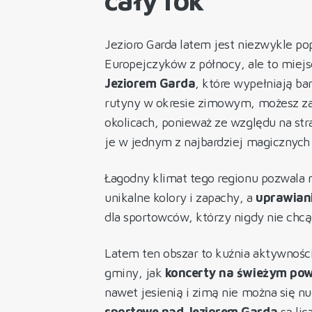
Jezioro Garda latem jest niezwykle po
Europejczyków z północy, ale to miejs
Jeziorem Garda
, które wypełniają ba
rutyny w okresie zimowym, możesz z
okolicach, ponieważ ze względu na str
je w jednym z najbardziej magicznych
Łagodny klimat tego regionu pozwala 
unikalne kolory i zapachy, a
uprawiani
dla sportowców, którzy nigdy nie chcą
Latem ten obszar to kuźnia aktywności
gminy, jak
koncerty na świeżym pow
nawet jesienią i zimą nie można się n
sportowe nad Jeziorem Garda
są lic