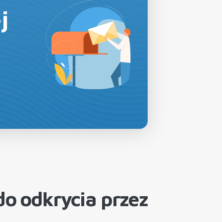
j
o odkrycia przez