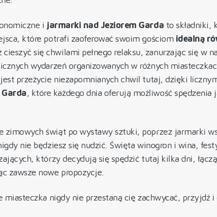
ronomiczne i
jarmarki nad Jeziorem Garda
to składniki, 
ejsca, które potrafi zaoferować swoim gościom
idealną r
cieszyć się chwilami pełnego relaksu, zanurzając się w na
 licznych wydarzeń organizowanych w różnych miasteczkac
jest przeżycie niezapomnianych chwil tutaj, dzięki liczn
m Garda
, które każdego dnia oferują możliwość spędzenia j
 zimowych świąt po wystawy sztuki, poprzez jarmarki wsz
igdy nie będziesz się nudzić. Święta winogron i wina, fest
ających, którzy decydują się spędzić tutaj kilka dni, łącz
ąc zawsze nowe propozycje.
e miasteczka nigdy nie przestaną cię zachwycać, przyjdź i 