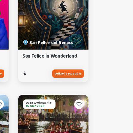
San Felice del Benaco
San Felice in Wonderland
ły
Odkryj szczegóły
Data wydarzenia:
15 Sier 2026