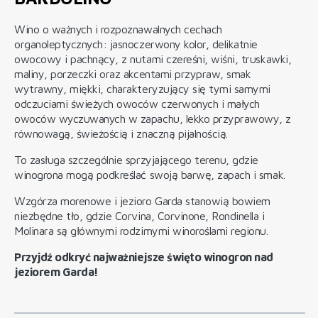
Wino o ważnych i rozpoznawalnych cechach
organoleptycznych: jasnoczerwony kolor, delikatnie
owocowy i pachnący, z nutami czereśni, wiśni, truskawki,
maliny, porzeczki oraz akcentami przypraw, smak
wytrawny, miękki, charakteryzujący się tymi samymi
odczuciami świeżych owoców czerwonych i małych
owoców wyczuwanych w zapachu, lekko przyprawowy, z
równowagą, świeżością i znaczną pijalnością.
To zasługa szczególnie sprzyjającego terenu, gdzie
winogrona mogą podkreślać swoją barwę, zapach i smak.
Wzgórza morenowe i jezioro Garda stanowią bowiem
niezbędne tło, gdzie Corvina, Corvinone, Rondinella i
Molinara są głównymi rodzimymi winoroślami regionu.
Przyjdź odkryć najważniejsze święto winogron nad
jeziorem Garda!