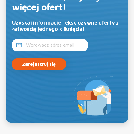
więcej ofert!
Uzyskaj informacje i ekskluzywne oferty z
łatwością jednego kliknięcia!
Zarejestruj się