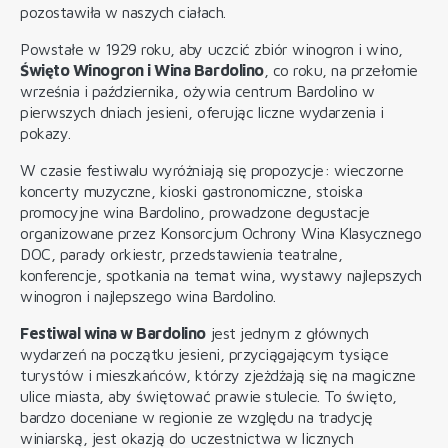
pozostawiła w naszych ciałach.
Powstałe w 1929 roku, aby uczcić zbiór winogron i wino,
Święto Winogron i Wina Bardolino
, co roku, na przełomie
września i października, ożywia centrum Bardolino w
pierwszych dniach jesieni, oferując liczne wydarzenia i
pokazy.
W czasie festiwalu wyróżniają się propozycje: wieczorne
koncerty muzyczne, kioski gastronomiczne, stoiska
promocyjne wina Bardolino, prowadzone degustacje
organizowane przez Konsorcjum Ochrony Wina Klasycznego
DOC, parady orkiestr, przedstawienia teatralne,
konferencje, spotkania na temat wina, wystawy najlepszych
winogron i najlepszego wina Bardolino.
Festiwal wina w Bardolino
jest jednym z głównych
wydarzeń na początku jesieni, przyciągającym tysiące
turystów i mieszkańców, którzy zjeżdżają się na magiczne
ulice miasta, aby świętować prawie stulecie. To święto,
bardzo doceniane w regionie ze względu na tradycję
winiarską, jest okazją do uczestnictwa w licznych