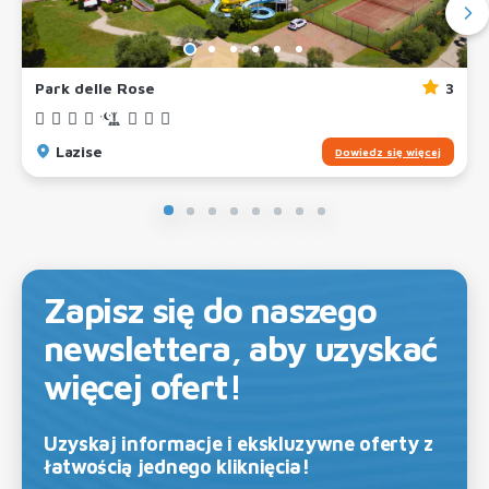
Park delle Rose
3
Lazise
Dowiedz się więcej
Zapisz się do naszego
newslettera, aby uzyskać
więcej ofert!
Uzyskaj informacje i ekskluzywne oferty z
łatwością jednego kliknięcia!