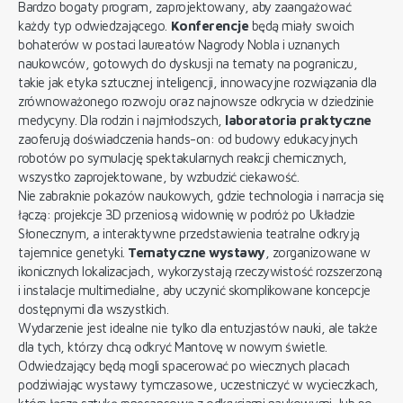
Bardzo bogaty program, zaprojektowany, aby zaangażować
każdy typ odwiedzającego.
Konferencje
będą miały swoich
bohaterów w postaci laureatów Nagrody Nobla i uznanych
naukowców, gotowych do dyskusji na tematy na pograniczu,
takie jak etyka sztucznej inteligencji, innowacyjne rozwiązania dla
zrównoważonego rozwoju oraz najnowsze odkrycia w dziedzinie
medycyny. Dla rodzin i najmłodszych,
laboratoria praktyczne
zaoferują doświadczenia hands-on: od budowy edukacyjnych
robotów po symulację spektakularnych reakcji chemicznych,
wszystko zaprojektowane, by wzbudzić ciekawość.
Nie zabraknie pokazów naukowych, gdzie technologia i narracja się
łączą: projekcje 3D przeniosą widownię w podróż po Układzie
Słonecznym, a interaktywne przedstawienia teatralne odkryją
tajemnice genetyki.
Tematyczne wystawy
, zorganizowane w
ikonicznych lokalizacjach, wykorzystają rzeczywistość rozszerzoną
i instalacje multimedialne, aby uczynić skomplikowane koncepcje
dostępnymi dla wszystkich.
Wydarzenie jest idealne nie tylko dla entuzjastów nauki, ale także
dla tych, którzy chcą odkryć Mantovę w nowym świetle.
Odwiedzający będą mogli spacerować po wiecznych placach
podziwiając wystawy tymczasowe, uczestniczyć w wycieczkach,