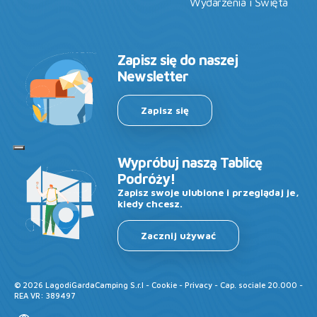
Wydarzenia i Święta
Zapisz się do naszej
Newsletter
Zapisz się
Wypróbuj naszą Tablicę
Podróży!
Zapisz swoje ulubione i przeglądaj je,
kiedy chcesz.
Zacznij używać
©
2026
LagodiGardaCamping S.r.l -
Cookie
-
Privacy
- Cap. sociale 20.000 -
REA VR: 389497