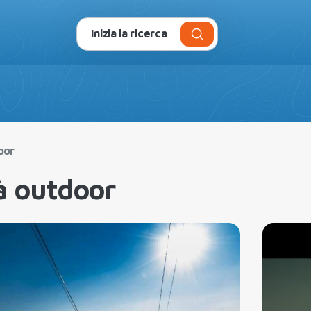
Campeggi e Villaggi
Esperienze
Offerte
Piani
oor
à outdoor