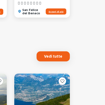
San Felice
San Felice
Scopri di più
ù
del Benaco
del Benaco
Vedi tutte