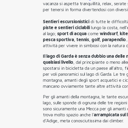
vacanza si aspetta tranquillità, relax, serat
per tenersi in forma divertendosi con diversi
Sentieri escursionistici
di tutte le difficolt
piste e sentieri ciclabili
lungo la costa, nell
al lago;
sport di acqua
come
windsurf, kite
pesca sportiva, tennis, golf, parapendio
.
attività per vivere in simbiosi con la natura d
Il lago di Garda è senza dubbio una delle m
qualsiasi livello
, dal principiante o meno all
spostarsi in bicicletta da un paese all'altro, 
per voli panoramici sul lago di Garda. Le tre
montagna, amanti degli sport acquatici e cicl
mancano ovviamente tante altre attività co
Per gli amanti della montagna, le tante escur
lago, sulle sponde di ognuna delle tre region
sono sicuramente una Mecca per gli amanti de
trova molto spazio anche l'
arrampicata sul 
d'Adige, meta conosciutissima dai climber.