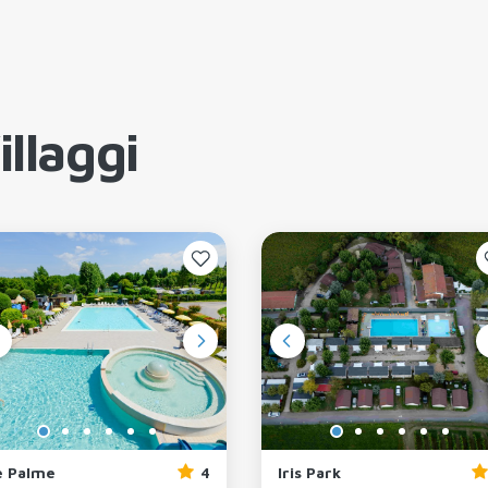
llaggi
e Palme
4
Iris Park