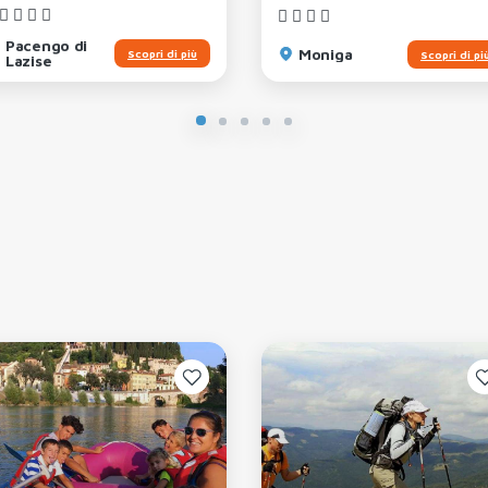
Pacengo di
Moniga
Scopri di più
Scopri di pi
Lazise