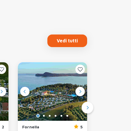
Vedi tutti
2
Fornella
5
Europa Silvell