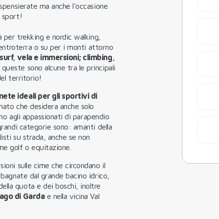
e spensierate ma anche l’occasione
 sport!
à per trekking e nordic walking,
’entroterra o su per i monti attorno
surf, vela e immersioni; climbing,
.. queste sono alcune tra le principali
el territorio!
ete ideali per gli sportivi di
enato che desidera anche solo
fino agli appassionati di parapendio
 grandi categorie sono: amanti della
isti su strada, anche se non
me golf o equitazione.
sioni sulle cime che circondano il
i bagnate dal grande bacino idrico,
lla quota e dei boschi, inoltre
lago di Garda
e nella vicina Val