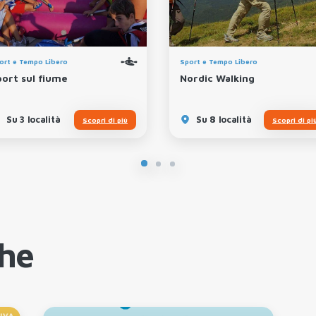
ort e Tempo Libero
Sport e Tempo Libero
port sul fiume
Nordic Walking
Su 3 località
Su 8 località
Scopri di più
Scopri di pi
che