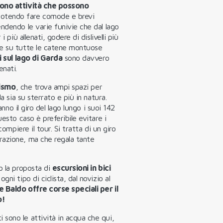
sono attività che possono
potendo fare comode e brevi
ndendo le varie funivie che dal lago
 più allenati, godere di dislivelli più
 e su tutte le catene montuose
i sul lago di Garda
sono davvero
enati.
lismo
, che trova ampi spazi per
a sia su sterrato e più in natura.
anno il giro del lago lungo i suoi 142
esto caso è preferibile evitare i
compiere il tour. Si tratta di un giro
razione, ma che regala tante
o la proposta di
escursioni in bici
gni tipo di ciclista, dal novizio al
 Baldo offre corse speciali per il
o!
sono le attività in acqua che qui,