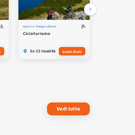
Sport e Tempo Libe
Sport e Tempo Libero
Tennis
Cicloturismo
Su 22 località
Su 22 localit
ù
Scopri di più
Vedi tutte