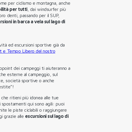
ome per ciclismo e montagna, anche
ilità per tutti
, dai windsurfer più
loro denti, passando per il SUP,
rsioni in barca a vela sul lago di
ività ed escursioni sportive già da
t e Tempo Libero del nostro
fopoint dei campeggi ti aiuteranno a
nche esterne al campeggio, sul
te, società sportive o anche
stite”!
 che ritieni più idonea alle tue
i spostamenti qui sono agili: puoi
te le piste ciclabili o raggiungere
i grazie alle
escursioni sul lago di