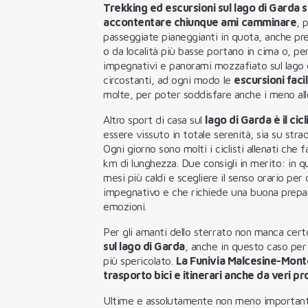
Trekking ed escursioni sul lago di Garda 
accontentare chiunque ami camminare
, 
passeggiate pianeggianti in quota, anche pre
o da località più basse portano in cima o, per i
impegnativi e panorami mozzafiato sul lago
circostanti, ad ogni modo le
escursioni facil
molte, per poter soddisfare anche i meno all
Altro sport di casa sul
lago di Garda è il cic
essere vissuto in totale serenità, sia su strad
Ogni giorno sono molti i ciclisti allenati che f
km di lunghezza. Due consigli in merito: in qu
mesi più caldi e scegliere il senso orario per 
impegnativo e che richiede una buona prepa
emozioni.
Per gli amanti dello sterrato non manca cert
sul lago di Garda
, anche in questo caso per o
più spericolato.
La Funivia Malcesine-Monte
trasporto bici e itinerari anche da veri pr
Ultime e assolutamente non meno importanti 