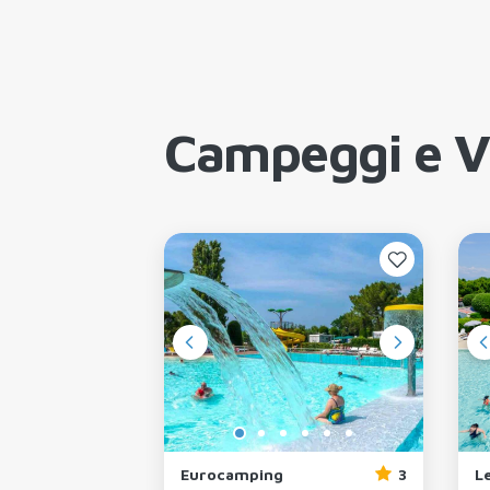
Campeggi e Vi
4
Eurocamping
3
L