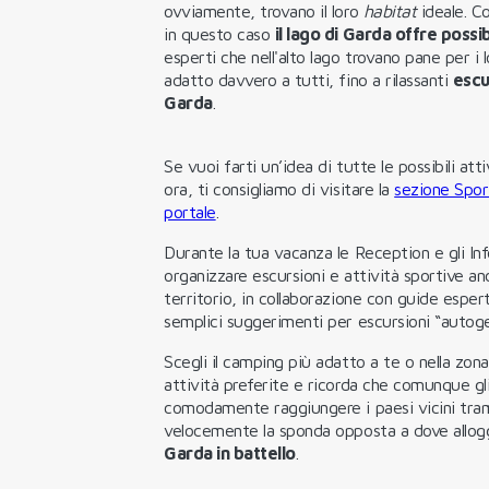
ovviamente, trovano il loro
habitat
ideale. C
in questo caso
il lago di Garda offre possib
esperti che nell'alto lago trovano pane per i 
adatto davvero a tutti, fino a rilassanti
escu
Garda
.
Se vuoi farti un’idea di tutte le possibili att
ora, ti consigliamo di visitare la
sezione Spor
portale
.
Durante la tua vacanza le Reception e gli In
organizzare escursioni e attività sportive a
territorio, in collaborazione con guide esper
semplici suggerimenti per escursioni “autoge
Scegli il camping più adatto a te o nella zona
attività preferite e ricorda che comunque gl
comodamente raggiungere i paesi vicini trami
velocemente la sponda opposta a dove allogg
Garda in battello
.