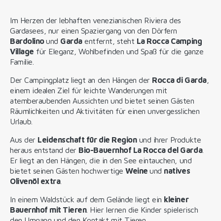
Im Herzen der lebhaften venezianischen Riviera des
Gardasees, nur einen Spaziergang von den Dörfern
Bardolino
und
Garda
entfernt, steht
La Rocca Camping
Village
für Eleganz, Wohlbefinden und Spaß für die ganze
Familie.
Der Campingplatz liegt an den Hängen der
Rocca di Garda
,
einem idealen Ziel für leichte Wanderungen mit
atemberaubenden Aussichten und bietet seinen Gästen
Räumlichkeiten und Aktivitäten für einen unvergesslichen
Urlaub.
Aus der
Leidenschaft für die Region
und ihrer Produkte
heraus entstand der
Bio-Bauernhof La Rocca del Garda
.
Er liegt an den Hängen, die in den See eintauchen, und
bietet seinen Gästen hochwertige
Weine
und
natives
Olivenöl extra
.
In einem Waldstück auf dem Gelände liegt ein
kleiner
Bauernhof mit Tieren
. Hier lernen die Kinder spielerisch
den Umgang und den Kontakt mit Tieren.