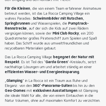
Für die Kleinen
, die von einem Team erfahrener Animateure
betreut werden, ist das La Rocca Camping Village ein
wahres Paradies:
Schwimmbäder mit Rutschen,
Springbrunnen
und Wasserspielen, die
Pumptrack-
Rennstrecke
, auf der sich die Kids auf zwei Rädern
vergnügen können, sowie der
Mini Club Rocky
, ein 200
Quadratmeter großes Piratenschiff zum Spielen und Spaß
haben. Das Schiff wurde aus umweltfreundlichen und
recycelbaren Materialien gebaut.
Das La Rocca Camping Village
begegnet der Natur mit
Respekt
. Es ist Teil des "
Garda Green
"-Kreislaufs, setzt
nachhaltige Lösungen um und arbeitet ständig an einer
effizienten Wasser- und Energieeinsparung
.
„
Glamping
“ in La Rocca ist ein Traum aus Ruhe und
Eleganz: von den
360°-Panorama-Suiten
bis hin zu den
Geo-Domes
mit
exklusiven Ausstattungen
ist Glamping
die ideale Wahl für alle, die von einem Eintauchen in die
Natur träumen, ohne auf maximalen Komfort zu verzichten.