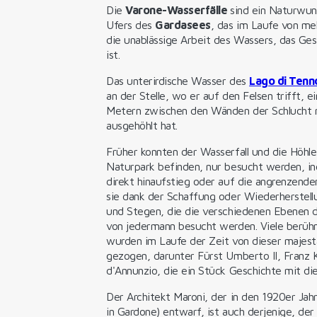
Die
Varone-Wasserfälle
sind ein Naturwun
Ufers des
Gardasees
, das im Laufe von me
die unablässige Arbeit des Wassers, das Ges
ist.
Das unterirdische Wasser des
Lago di Ten
an der Stelle, wo er auf den Felsen trifft, 
Metern zwischen den Wänden der Schlucht m
ausgehöhlt hat.
Früher konnten der Wasserfall und die Höhle,
Naturpark befinden, nur besucht werden, 
direkt hinaufstieg oder auf die angrenzende
sie dank der Schaffung oder Wiederherstel
und Stegen, die die verschiedenen Ebenen d
von jedermann besucht werden. Viele berühm
wurden im Laufe der Zeit von dieser majest
gezogen, darunter Fürst Umberto II, Franz
d'Annunzio, die ein Stück Geschichte mit die
Der Architekt Maroni, der in den 1920er Jahre
in Gardone) entwarf, ist auch derjenige, d