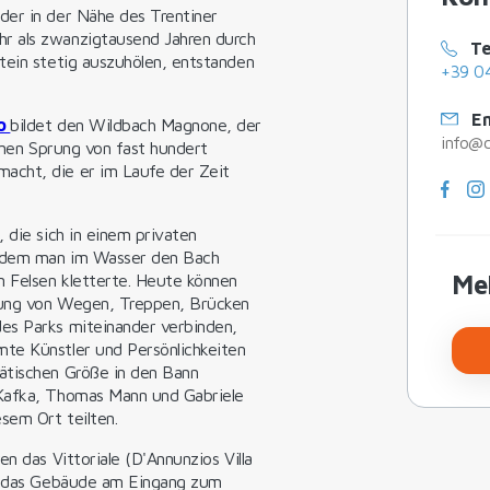
der in der Nähe des Trentiner
hr als zwanzigtausend Jahren durch
Te
tein stetig auszuhölen, entstanden
+39 0
Em
no
bildet den Wildbach Magnone, der
info@c
einen Sprung von fast hundert
acht, die er im Laufe der Zeit
 die sich in einem privaten
indem man im Wasser den Bach
Me
n Felsen kletterte. Heute können
lung von Wegen, Treppen, Brücken
es Parks miteinander verbinden,
te Künstler und Persönlichkeiten
ätischen Größe in den Bann
 Kafka, Thomas Mann und Gabriele
sem Ort teilten.
n das Vittoriale (D'Annunzios Villa
er das Gebäude am Eingang zum