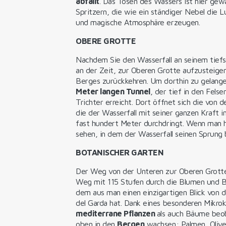
abfällt
. Das Tosen des Wassers ist hier gew
Spritzern, die wie ein ständiger Nebel die L
und magische Atmosphäre erzeugen.
OBERE GROTTE
Nachdem Sie den Wasserfall an seinem tiefst
an der Zeit, zur Oberen Grotte aufzusteigen
Berges zurückkehren. Um dorthin zu gelang
Meter langen Tunnel
, der tief in den Fels
Trichter erreicht. Dort öffnet sich die von
die der Wasserfall mit seiner ganzen Kraft in
fast hundert Meter durchdringt. Wenn man 
sehen, in dem der Wasserfall seinen Sprung
BOTANISCHER GARTEN
Der Weg von der Unteren zur Oberen Grott
Weg mit 115 Stufen durch die Blumen und B
dem aus man einen einzigartigen Blick von 
del Garda hat. Dank eines besonderen Mikrok
mediterrane Pflanzen
als auch Bäume beo
oben in den
Bergen
wachsen: Palmen, Oliv