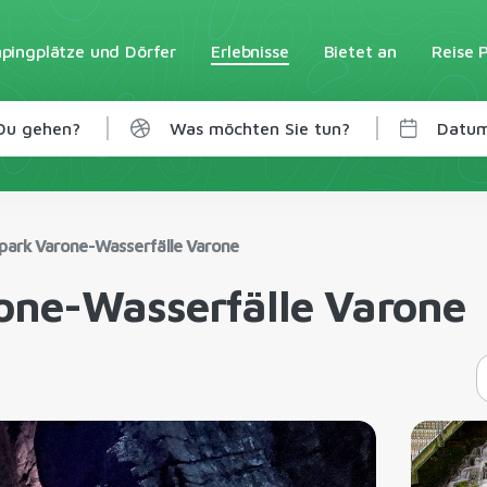
pingplätze und Dörfer
Erlebnisse
Bietet an
Reise 
 Du gehen?
Was möchten Sie tun?
Datu
park Varone-Wasserfälle Varone
one-Wasserfälle Varone