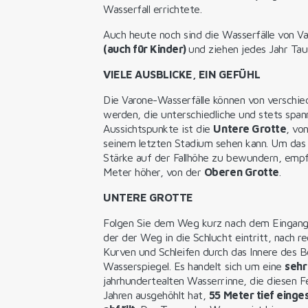
Wasserfall errichtete.
Auch heute noch sind die Wasserfälle von V
(auch für Kinder)
und ziehen jedes Jahr Ta
VIELE AUSBLICKE, EIN GEFÜHL
Die Varone-Wasserfälle können von verschie
werden, die unterschiedliche und stets span
Aussichtspunkte ist die
Untere Grotte
, vo
seinem letzten Stadium sehen kann. Um das 
Stärke auf der Fallhöhe zu bewundern, empfi
Meter höher, von der
Oberen Grotte
.
UNTERE GROTTE
Folgen Sie dem Weg kurz nach dem Eingang u
der der Weg in die Schlucht eintritt, nach rec
Kurven und Schleifen durch das Innere des 
Wasserspiegel. Es handelt sich um eine
sehr
jahrhundertealten Wasserrinne, die diesen 
Jahren ausgehöhlt hat,
55 Meter tief eing