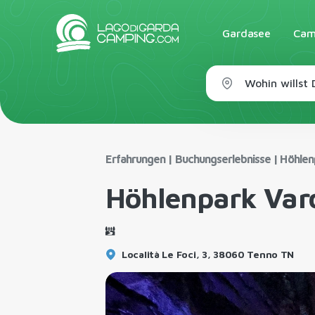
Gardasee
Cam
Wohin willst
Erfahrungen
|
Buchungserlebnisse
|
Höhlen
Höhlenpark Var
Località Le Foci, 3, 38060 Tenno TN