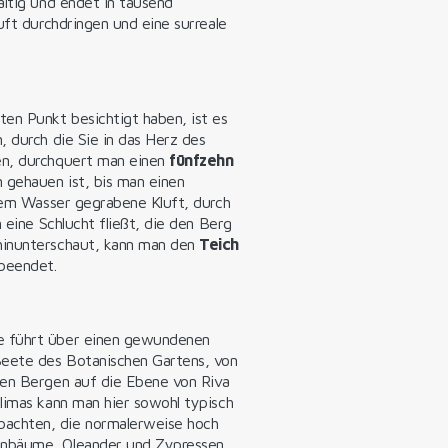
altig und endet in tausend
uft durchdringen und eine surreale
en Punkt besichtigt haben, ist es
, durch die Sie in das Herz des
en, durchquert man einen
fünfzehn
en gehauen ist, bis man einen
 dem Wasser gegrabene Kluft, durch
 eine Schlucht fließt, die den Berg
hinunterschaut, kann man den
Teich
 beendet.
e führt über einen gewundenen
eete des Botanischen Gartens, von
den Bergen auf die Ebene von Riva
limas kann man hier sowohl typisch
bachten, die normalerweise hoch
enbäume, Oleander und Zypressen