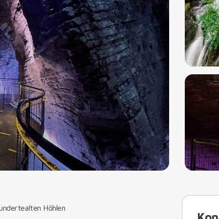
rhundertealten Höhlen
Kon