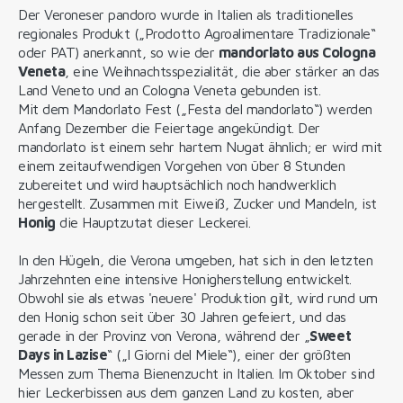
Der Veroneser pandoro wurde in Italien als traditionelles
regionales Produkt („Prodotto Agroalimentare Tradizionale“
oder PAT) anerkannt, so wie der
mandorlato aus Cologna
Veneta
, eine Weihnachtsspezialität, die aber stärker an das
Land Veneto und an Cologna Veneta gebunden ist.
Mit dem Mandorlato Fest („Festa del mandorlato“) werden
Anfang Dezember die Feiertage angekündigt. Der
mandorlato ist einem sehr hartem Nugat ähnlich; er wird mit
einem zeitaufwendigen Vorgehen von über 8 Stunden
zubereitet und wird hauptsächlich noch handwerklich
hergestellt. Zusammen mit Eiweiß, Zucker und Mandeln, ist
Honig
die Hauptzutat dieser Leckerei.
In den Hügeln, die Verona umgeben, hat sich in den letzten
Jahrzehnten eine intensive Honigherstellung entwickelt.
Obwohl sie als etwas 'neuere' Produktion gilt, wird rund um
den Honig schon seit über 30 Jahren gefeiert, und das
gerade in der Provinz von Verona, während der „
Sweet
Days in Lazise
“ („I Giorni del Miele“), einer der größten
Messen zum Thema Bienenzucht in Italien. Im Oktober sind
hier Leckerbissen aus dem ganzen Land zu kosten, aber