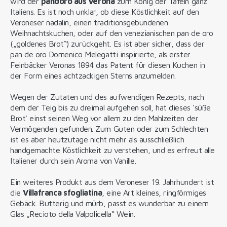
wird der
pandoro aus Verona
zum König der Tafeln ganz
Italiens. Es ist noch unklar, ob diese Köstlichkeit auf den
Veroneser nadalin, einen traditionsgebundenen
Weihnachtskuchen, oder auf den venezianischen pan de oro
(„goldenes Brot“) zurückgeht. Es ist aber sicher, dass der
pan de oro Domenico Melegatti inspirierte, als erster
Feinbäcker Veronas 1894 das Patent für diesen Kuchen in
der Form eines achtzackigen Sterns anzumelden.
Wegen der Zutaten und des aufwendigen Rezepts, nach
dem der Teig bis zu dreimal aufgehen soll, hat dieses 'süße
Brot' einst seinen Weg vor allem zu den Mahlzeiten der
Vermögenden gefunden. Zum Guten oder zum Schlechten
ist es aber heutzutage nicht mehr als ausschließlich
handgemachte Köstlichkeit zu verstehen, und es erfreut alle
Italiener durch sein Aroma von Vanille.
Ein weiteres Produkt aus dem Veroneser 19. Jahrhundert ist
die
Villafranca sfogliatina
, eine Art kleines, ringförmiges
Gebäck. Butterig und mürb, passt es wunderbar zu einem
Glas „Recioto della Valpolicella“ Wein.