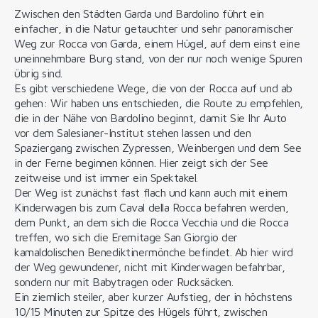
Zwischen den Städten Garda und Bardolino führt ein
einfacher, in die Natur getauchter und sehr panoramischer
Weg zur Rocca von Garda, einem Hügel, auf dem einst eine
uneinnehmbare Burg stand, von der nur noch wenige Spuren
übrig sind.
Es gibt verschiedene Wege, die von der Rocca auf und ab
gehen: Wir haben uns entschieden, die Route zu empfehlen,
die in der Nähe von Bardolino beginnt, damit Sie Ihr Auto
vor dem Salesianer-Institut stehen lassen und den
Spaziergang zwischen Zypressen, Weinbergen und dem See
in der Ferne beginnen können. Hier zeigt sich der See
zeitweise und ist immer ein Spektakel.
Der Weg ist zunächst fast flach und kann auch mit einem
Kinderwagen bis zum Caval della Rocca befahren werden,
dem Punkt, an dem sich die Rocca Vecchia und die Rocca
treffen, wo sich die Eremitage San Giorgio der
kamaldolischen Benediktinermönche befindet. Ab hier wird
der Weg gewundener, nicht mit Kinderwagen befahrbar,
sondern nur mit Babytragen oder Rucksäcken.
Ein ziemlich steiler, aber kurzer Aufstieg, der in höchstens
10/15 Minuten zur Spitze des Hügels führt, zwischen