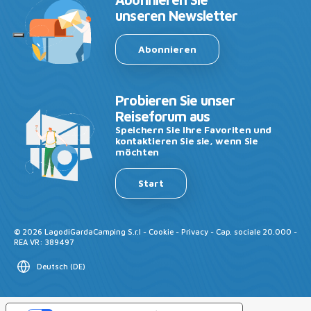
unseren Newsletter
Abonnieren
Probieren Sie unser
Reiseforum aus
Speichern Sie Ihre Favoriten und
kontaktieren Sie sie, wenn Sie
möchten
Start
©
2026
LagodiGardaCamping S.r.l -
Cookie
-
Privacy
- Cap. sociale 20.000 -
REA VR: 389497
Deutsch
(
DE
)