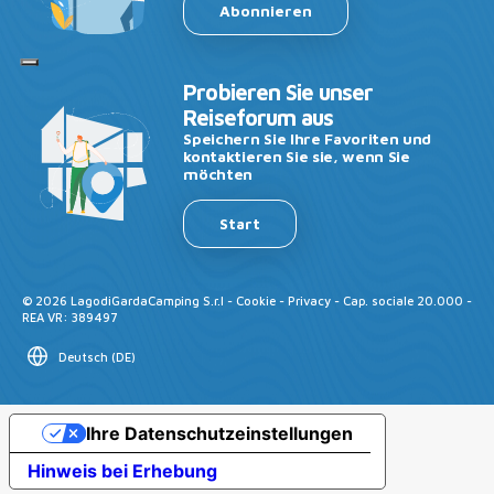
Abonnieren
Probieren Sie unser
Reiseforum aus
Speichern Sie Ihre Favoriten und
kontaktieren Sie sie, wenn Sie
möchten
Start
©
2026
LagodiGardaCamping S.r.l -
Cookie
-
Privacy
- Cap. sociale 20.000 -
REA VR: 389497
Deutsch
(
DE
)
Ihre Datenschutzeinstellungen
Hinweis bei Erhebung