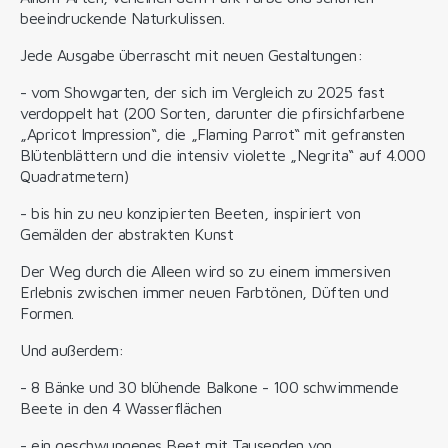
beeindruckende Naturkulissen.
Jede Ausgabe überrascht mit neuen Gestaltungen:
- vom Showgarten, der sich im Vergleich zu 2025 fast
verdoppelt hat (200 Sorten, darunter die pfirsichfarbene
„Apricot Impression“, die „Flaming Parrot“ mit gefransten
Blütenblättern und die intensiv violette „Negrita“ auf 4.000
Quadratmetern)
- bis hin zu neu konzipierten Beeten, inspiriert von
Gemälden der abstrakten Kunst
Der Weg durch die Alleen wird so zu einem immersiven
Erlebnis zwischen immer neuen Farbtönen, Düften und
Formen.
Und außerdem:
- 8 Bänke und 30 blühende Balkone - 100 schwimmende
Beete in den 4 Wasserflächen
- ein geschwungenes Beet mit Tausenden von