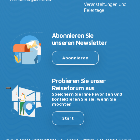
Veranstaltungen und
Feiertage
Abonnieren Sie
unseren Newsletter
Abonnieren
Probieren Sie unser
Reiseforum aus
Speichern Sie Ihre Favoriten und
kontaktieren Sie sie, wenn Sie
möchten
Start
©
2026
LagodiGardaCamping S.r.l -
Cookie
-
Privacy
- Cap. sociale 20.000 -